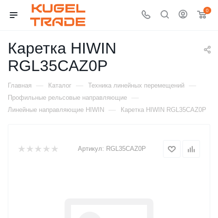
0
Каретка HIWIN
RGL35CAZ0P
—
—
—
Главная
Каталог
Техника линейных перемещений
—
Профильные рельсовые направляющие
—
Линейные направляющие HIWIN
Каретка HIWIN RGL35CAZ0P
Артикул:
RGL35CAZ0P