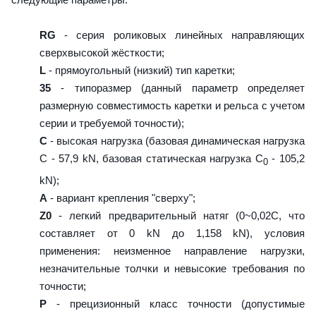
RG
- серия роликовых линейных направляющих
сверхвысокой жёсткости;
L
- прямоугольный (низкий) тип каретки;
35
- типоразмер (данный параметр определяет
размерную совместимость каретки и рельса с учетом
серии и требуемой точности);
C
- высокая нагрузка (базовая динамическая нагрузка
C - 57,9 kN, базовая статическая нагрузка С
- 105,2
0
kN);
A
- вариант крепления "сверху";
Z0
- легкий предварительный натяг (0~0,02C, что
составляет от 0 kN до 1,158 kN), условия
применения: неизменное направление нагрузки,
незначительные толчки и невысокие требования по
точности;
P
- прецизионный класс точности (допустимые