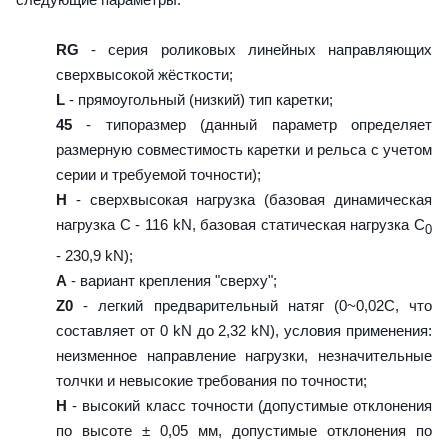
RG
- серия роликовых линейных направляющих
сверхвысокой жёсткости;
L
- прямоугольный (низкий) тип каретки;
45
- типоразмер (данный параметр определяет
размерную совместимость каретки и рельса с учетом
серии и требуемой точности);
H
- сверхвысокая нагрузка (базовая динамическая
нагрузка C - 116 kN, базовая статическая нагрузка С
0
- 230,9 kN);
A
- вариант крепления "сверху";
Z0
- легкий предварительный натяг (0~0,02C, что
составляет от 0 kN до 2,32 kN), условия применения:
неизменное направление нагрузки, незначительные
толчки и невысокие требования по точности;
H
- высокий класс точности (допустимые отклонения
по высоте ± 0,05 мм, допустимые отклонения по