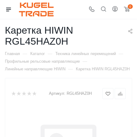
0
Каретка HIWIN
RGL45HAZ0H
—
—
—
Главная
Каталог
Техника линейных перемещений
—
Профильные рельсовые направляющие
—
Линейные направляющие HIWIN
Каретка HIWIN RGL45HAZ0H
Артикул:
RGL45HAZ0H