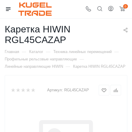
0
Каретка HIWIN
RGL45CAZAP
—
—
—
Главная
Каталог
Техника линейных перемещений
—
Профильные рельсовые направляющие
—
Линейные направляющие HIWIN
Каретка HIWIN RGL45CAZAP
Артикул:
RGL45CAZAP