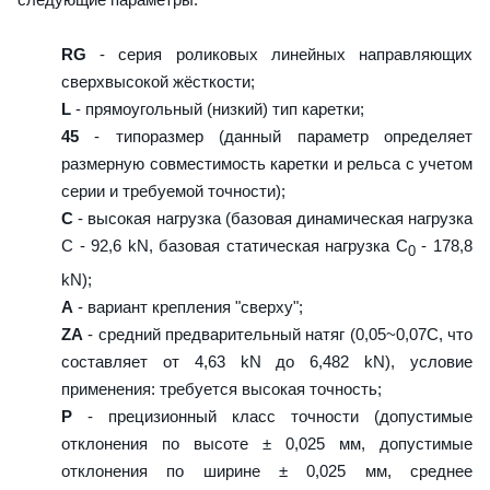
RG
- серия роликовых линейных направляющих
сверхвысокой жёсткости;
L
- прямоугольный (низкий) тип каретки;
45
- типоразмер (данный параметр определяет
размерную совместимость каретки и рельса с учетом
серии и требуемой точности);
C
- высокая нагрузка (базовая динамическая нагрузка
C - 92,6 kN, базовая статическая нагрузка С
- 178,8
0
kN);
A
- вариант крепления "сверху";
ZA
- средний предварительный натяг (0,05~0,07C, что
составляет от 4,63 kN до 6,482 kN), условие
применения: требуется высокая точность;
P
- прецизионный класс точности (допустимые
отклонения по высоте ± 0,025 мм, допустимые
отклонения по ширине ± 0,025 мм, среднее