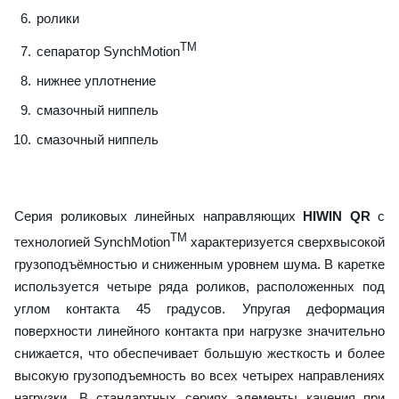
ролики
TM
сепаратор SynchMotion
нижнее уплотнение
смазочный ниппель
смазочный ниппель
Серия роликовых линейных направляющих
HIWIN QR
с
TM
технологией SynchMotion
характеризуется сверхвысокой
грузоподъёмностью и сниженным уровнем шума. В каретке
используется четыре ряда роликов, расположенных под
углом контакта 45 градусов. Упругая деформация
поверхности линейного контакта при нагрузке значительно
снижается, что обеспечивает большую жесткость и более
высокую грузоподъемность во всех четырех направлениях
нагрузки. В стандартных сериях элементы качения при