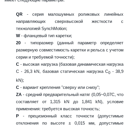
QR
- серия малошумных роликовых линейных
направляющих сверхвысокой жесткости с
технологией SynchMotion;
W
- фланцевый тип каретки;
20
- типоразмер (данный параметр определяет
размерную совместимость каретки и рельса с учетом
серии и требуемой точности);
C
- высокая нагрузка (базовая динамическая нагрузка
C - 26,3 kN, базовая статическая нагрузка С
- 38,9
0
kN);
C
- вариант крепления "сверху или снизу";
ZA
- средний предварительный натяг (0,05~0,07C, что
составляет от 1,315 kN до 1,841 kN), условие
применения: требуется высокая точность;
P
- прецизионный класс точности (допустимые
отклонения по высоте ± 0,015 мм, допустимые