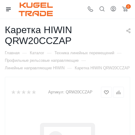
0
Каретка HIWIN
QRW20CCZAP
—
—
—
Главная
Каталог
Техника линейных перемещений
—
Профильные рельсовые направляющие
—
Линейные направляющие HIWIN
Каретка HIWIN QRW20CCZAP
Артикул:
QRW20CCZAP