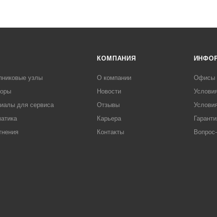
КОМПАНИЯ
ИНФО
пниковые узлы
О компании
Офисы
торы
Новости
Услови
иалы для сервиса
Отзывы
Условия
атика
Карьера
Гаранти
тнения
Контакты
Вопрос-