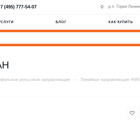
7 (495) 777-54-07
р.п. Горки Лени
УСЛУГИ
БЛОГ
КАК КУПИТЬ
AH
—
офильные рельсовые направляющие
Линейные направляющие HIW