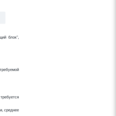
щий блок",
требуемой
 требуется
м, среднее