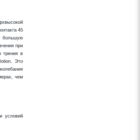
рхвысокой
онтакта 45
ет большую
ачения при
о трения в
tion. Это
колебания
ерах, чем
и условий