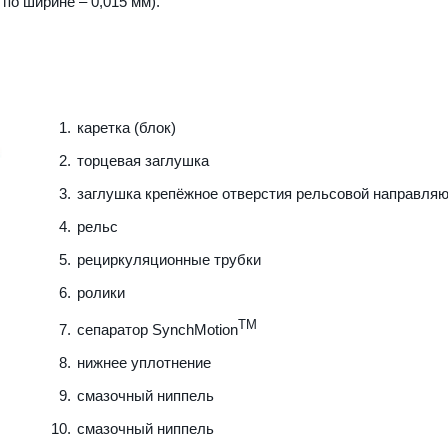
 по ширине – 0,015 мм).
каретка (блок)
торцевая заглушка
заглушка крепёжное отверстия рельсовой направля
рельс
рециркуляционные трубки
ролики
TM
сепаратор SynchMotion
нижнее уплотнение
смазочный ниппель
смазочный ниппель