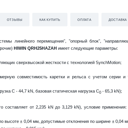
ОТЗЫВЫ
КАК КУПИТЬ
ОПЛАТА
ДОСТАВКА
истемы линейного перемещения", "опорный блок", "направляю
прочие)
HIWIN QRH25HAZAH
имеет следующие параметры:
яющих сверхвысокой жесткости с технологией SynchMotion;
мерную совместимость каретки и рельса с учетом серии и 
узка C - 44,7 kN, базовая статическая нагрузка С
- 65,3 kN);
0
то составляет от 2,235 kN до 3,129 kN), условие применения:
о высоте ± 0,04 мм, допустимые отклонения по ширине ± 0,04 м