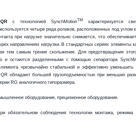
TM
 QR
с технологией SynchMotion
характеризуется све
используется четыре ряда роликов, расположенных под углом к
нтакта при нагрузке значительно снижается, что обеспечива
ырех направлениях нагрузки. В стандартных сериях элементы к
вая тем самым трение скольжения. Для предотвращения этог
но и остаются разделенными с помощью сепаратора SynchMo
элемента чрезвычайно стабильной и эффективно уменьшить 
 QR обладают большей грузоподъемностью при меньших разм
ерии RG аналогичного типоразмера.
ышленное оборудование, прецизионное оборудование.
ри обязательном соблюдения технологии монтажа, режима 