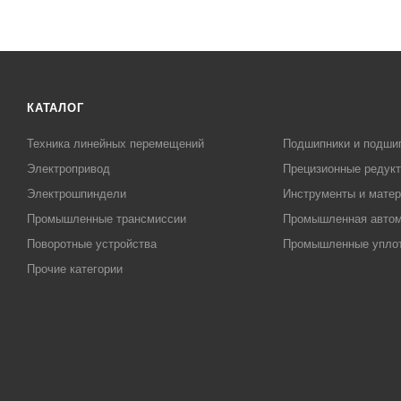
КАТАЛОГ
Техника линейных перемещений
Подшипники и подши
Электропривод
Прецизионные редук
Электрошпиндели
Инструменты и матер
Промышленные трансмиссии
Промышленная автом
Поворотные устройства
Промышленные упло
Прочие категории