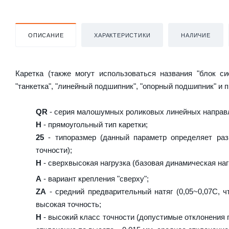
ОПИСАНИЕ
ХАРАКТЕРИСТИКИ
НАЛИЧИЕ
Каретка (также могут использоваться названия "блок с
"танкетка", "линейный подшипник", "опорный подшипник" и 
QR
- серия малошумных роликовых линейных направл
H
- прямоугольный тип каретки;
25
- типоразмер (данный параметр определяет раз
точности);
H
- сверхвысокая нагрузка (базовая динамическая нагр
A
- вариант крепления "сверху";
ZA
- средний предварительный натяг (0,05~0,07C, ч
высокая точность;
H
- высокий класс точности (допустимые отклонения п