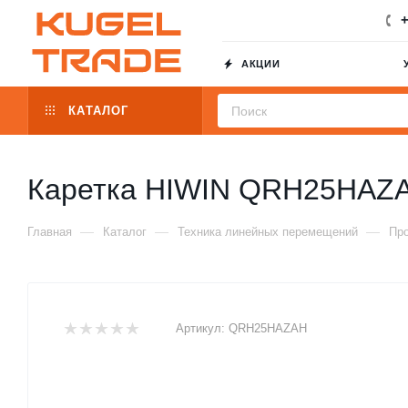
+
АКЦИИ
КАТАЛОГ
Каретка HIWIN QRH25HAZ
—
—
—
Главная
Каталог
Техника линейных перемещений
Пр
Артикул:
QRH25HAZAH