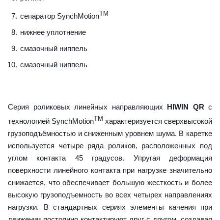
TM
сепаратор SynchMotion
нижнее уплотнение
смазочный ниппель
смазочный ниппель
Серия роликовых линейных направляющих
HIWIN QR
с
TM
технологией SynchMotion
характеризуется сверхвысокой
грузоподъёмностью и сниженным уровнем шума. В каретке
используется четыре ряда роликов, расположенных под
углом контакта 45 градусов. Упругая деформация
поверхности линейного контакта при нагрузке значительно
снижается, что обеспечивает большую жесткость и более
высокую грузоподъемность во всех четырех направлениях
нагрузки. В стандартных сериях элементы качения при
движении постоянно контактируют друг с другом, создавая