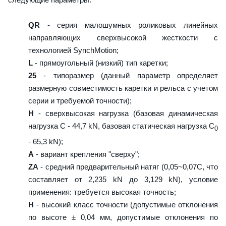
QR
- серия малошумных роликовых линейных
направляющих сверхвысокой жесткости с
технологией SynchMotion;
L
- прямоугольный (низкий) тип каретки;
25
- типоразмер (данный параметр определяет
размерную совместимость каретки и рельса с учетом
серии и требуемой точности);
H
- сверхвысокая нагрузка (базовая динамическая
нагрузка C - 44,7 kN, базовая статическая нагрузка С
0
- 65,3 kN);
A
- вариант крепления "сверху";
ZA
- средний предварительный натяг (0,05~0,07C, что
составляет от 2,235 kN до 3,129 kN), условие
применения: требуется высокая точность;
H
- высокий класс точности (допустимые отклонения
по высоте ± 0,04 мм, допустимые отклонения по