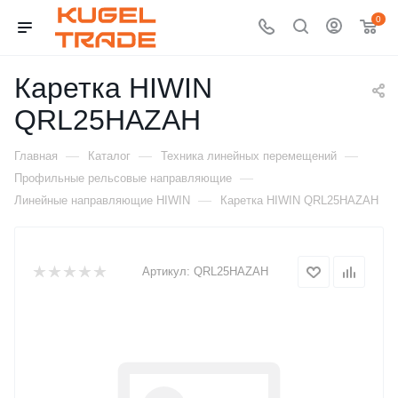
0
Каретка HIWIN
QRL25HAZAH
—
—
—
Главная
Каталог
Техника линейных перемещений
—
Профильные рельсовые направляющие
—
Линейные направляющие HIWIN
Каретка HIWIN QRL25HAZAH
Артикул:
QRL25HAZAH