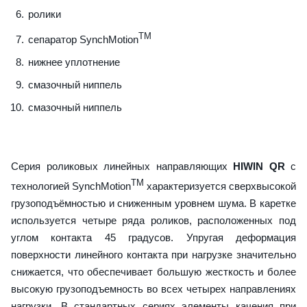
ролики
TM
сепаратор SynchMotion
нижнее уплотнение
смазочный ниппель
смазочный ниппель
Серия роликовых линейных направляющих
HIWIN QR
с
TM
технологией SynchMotion
характеризуется сверхвысокой
грузоподъёмностью и сниженным уровнем шума. В каретке
используется четыре ряда роликов, расположенных под
углом контакта 45 градусов. Упругая деформация
поверхности линейного контакта при нагрузке значительно
снижается, что обеспечивает большую жесткость и более
высокую грузоподъемность во всех четырех направлениях
нагрузки. В стандартных сериях элементы качения при