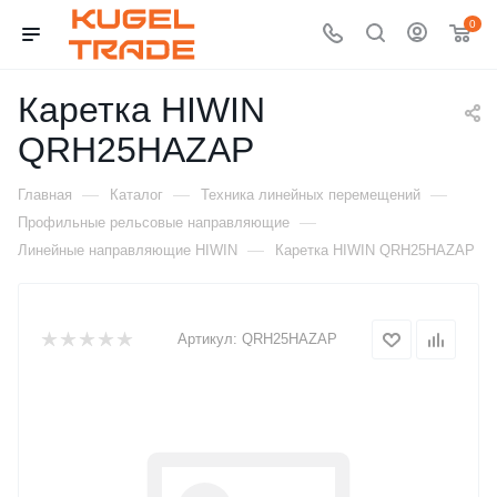
0
Каретка HIWIN
QRH25HAZAP
—
—
—
Главная
Каталог
Техника линейных перемещений
—
Профильные рельсовые направляющие
—
Линейные направляющие HIWIN
Каретка HIWIN QRH25HAZAP
Артикул:
QRH25HAZAP