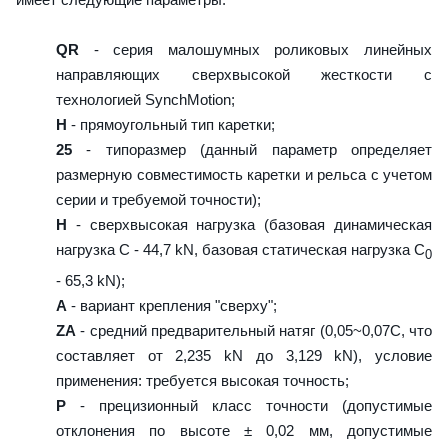
QR
- серия малошумных роликовых линейных
направляющих сверхвысокой жесткости с
технологией SynchMotion;
H
- прямоугольный тип каретки;
25
- типоразмер (данный параметр определяет
размерную совместимость каретки и рельса с учетом
серии и требуемой точности);
H
- сверхвысокая нагрузка (базовая динамическая
нагрузка C - 44,7 kN, базовая статическая нагрузка С
0
- 65,3 kN);
A
- вариант крепления "сверху";
ZA
- средний предварительный натяг (0,05~0,07C, что
составляет от 2,235 kN до 3,129 kN), условие
применения: требуется высокая точность;
P
- прецизионный класс точности (допустимые
отклонения по высоте ± 0,02 мм, допустимые