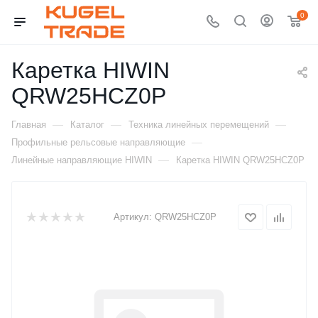
0
Каретка HIWIN
QRW25HCZ0P
—
—
—
Главная
Каталог
Техника линейных перемещений
—
Профильные рельсовые направляющие
—
Линейные направляющие HIWIN
Каретка HIWIN QRW25HCZ0P
Артикул:
QRW25HCZ0P