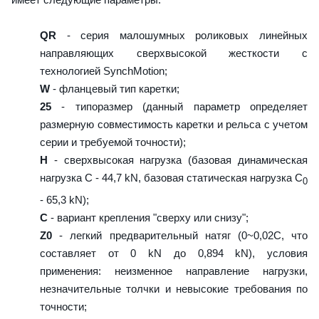
QR
- серия малошумных роликовых линейных
направляющих сверхвысокой жесткости с
технологией SynchMotion;
W
- фланцевый тип каретки;
25
- типоразмер (данный параметр определяет
размерную совместимость каретки и рельса с учетом
серии и требуемой точности);
H
- сверхвысокая нагрузка (базовая динамическая
нагрузка C - 44,7 kN, базовая статическая нагрузка С
0
- 65,3 kN);
C
- вариант крепления "сверху или снизу";
Z0
- легкий предварительный натяг (0~0,02C, что
составляет от 0 kN до 0,894 kN), условия
применения: неизменное направление нагрузки,
незначительные толчки и невысокие требования по
точности;