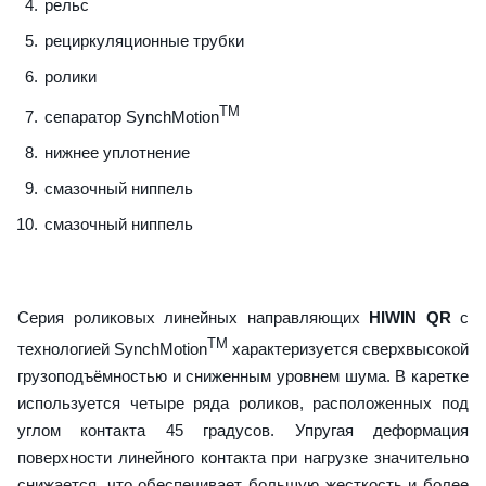
рельс
рециркуляционные трубки
ролики
TM
сепаратор SynchMotion
нижнее уплотнение
смазочный ниппель
смазочный ниппель
Серия роликовых линейных направляющих
HIWIN QR
с
TM
технологией SynchMotion
характеризуется сверхвысокой
грузоподъёмностью и сниженным уровнем шума. В каретке
используется четыре ряда роликов, расположенных под
углом контакта 45 градусов. Упругая деформация
поверхности линейного контакта при нагрузке значительно
снижается, что обеспечивает большую жесткость и более