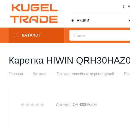
+
АКЦИИ
КАТАЛОГ
Каретка HIWIN QRH30HAZ
—
—
—
Главная
Каталог
Техника линейных перемещений
Пр
Артикул:
QRH30HAZ0H