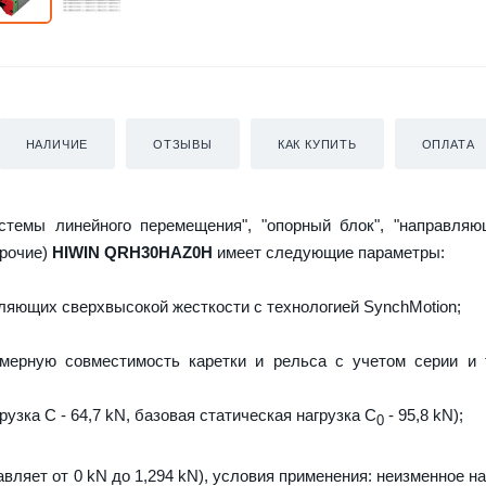
НАЛИЧИЕ
ОТЗЫВЫ
КАК КУПИТЬ
ОПЛАТА
истемы линейного перемещения", "опорный блок", "направляю
прочие)
HIWIN QRH30HAZ0H
имеет следующие параметры:
яющих сверхвысокой жесткости с технологией SynchMotion;
мерную совместимость каретки и рельса с учетом серии и 
узка C - 64,7 kN, базовая статическая нагрузка С
- 95,8 kN);
0
авляет от 0 kN до 1,294 kN), условия применения: неизменное н