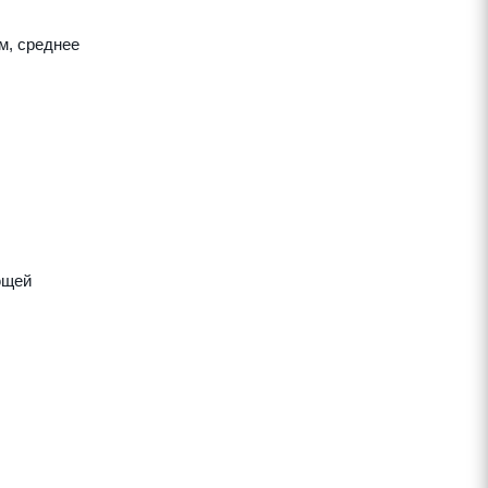
м, среднее
ющей