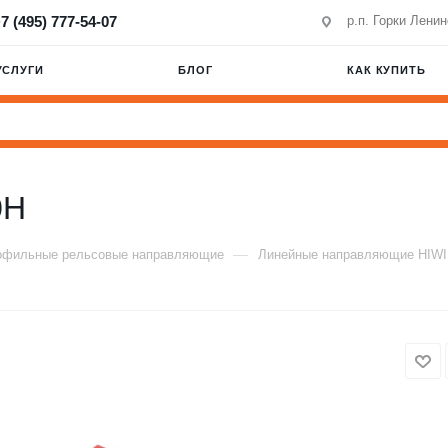
7 (495) 777-54-07
р.п. Горки Лени
УСЛУГИ
БЛОГ
КАК КУПИТЬ
0H
—
офильные рельсовые направляющие
Линейные направляющие HIW