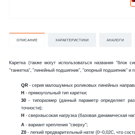
ОПИСАНИЕ
ХАРАКТЕРИСТИКИ
АНАЛОГИ
Каретка (также могут использоваться названия "блок с
"танкетка", "линейный подшипник", "опорный подшипник" и 
QR
- серия малошумных роликовых линейных направл
H
- прямоугольный тип каретки;
30
- типоразмер (данный параметр определяет раз
точности);
H
- сверхвысокая нагрузка (базовая динамическая нагр
A
- вариант крепления "сверху";
Z0
- легкий предварительный натяг (0~0,02C, что сост