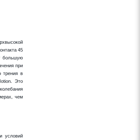
рхвысокой
онтакта 45
ет большую
ачения при
о трения в
tion. Это
колебания
ерах, чем
и условий