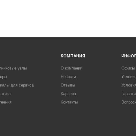
КОМПАНИЯ
ИНФО
пниковые узлы
О компании
Офисы
торы
Новости
Услови
иалы для сервиса
Отзывы
Условия
атика
Карьера
Гаранти
тнения
Контакты
Вопрос-