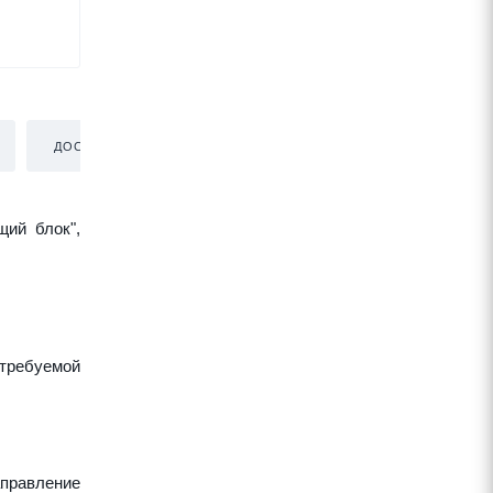
ДОСТАВКА
щий блок",
требуемой
аправление