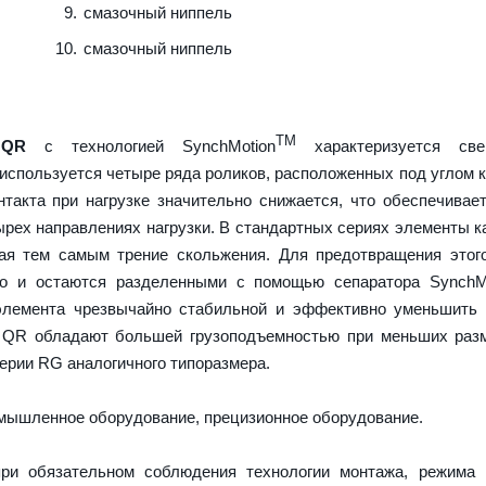
смазочный ниппель
смазочный ниппель
TM
 QR
с технологией SynchMotion
характеризуется све
используется четыре ряда роликов, расположенных под углом к
нтакта при нагрузке значительно снижается, что обеспечива
ырех направлениях нагрузки. В стандартных сериях элементы к
вая тем самым трение скольжения. Для предотвращения этог
но и остаются разделенными с помощью сепаратора SynchMo
элемента чрезвычайно стабильной и эффективно уменьшить 
 QR обладают большей грузоподъемностью при меньших разм
ерии RG аналогичного типоразмера.
ышленное оборудование, прецизионное оборудование.
ри обязательном соблюдения технологии монтажа, режима 