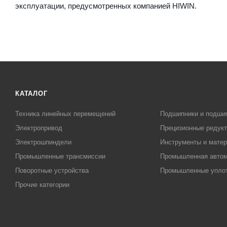
эксплуатации, предусмотренных компанией HIWIN.
КАТАЛОГ
Техника линейных перемещений
Подшипники и подши
Электропривод
Прецизионные редук
Электрошпиндели
Инструменты и матер
Промышленные трансмиссии
Промышленная автом
Поворотные устройства
Промышленные упло
Прочие категории