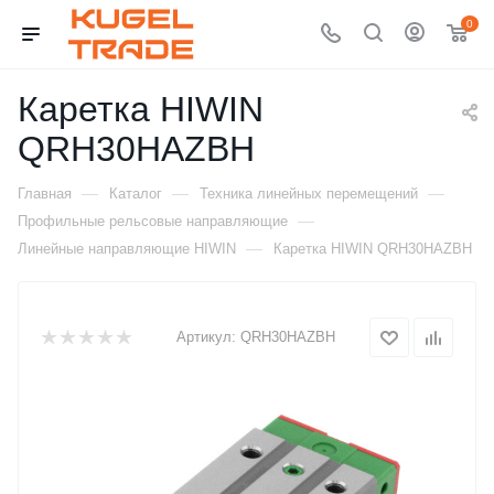
0
Каретка HIWIN
QRH30HAZBH
—
—
—
Главная
Каталог
Техника линейных перемещений
—
Профильные рельсовые направляющие
—
Линейные направляющие HIWIN
Каретка HIWIN QRH30HAZBH
Артикул:
QRH30HAZBH