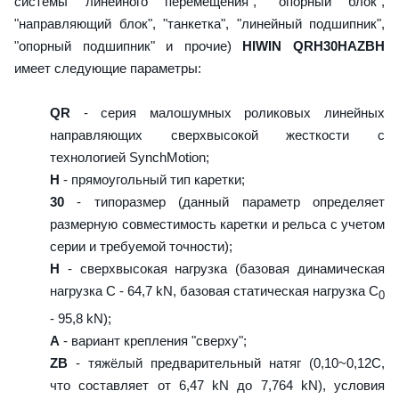
системы линейного перемещения", "опорный блок",
"направляющий блок", "танкетка", "линейный подшипник",
"опорный подшипник" и прочие)
HIWIN QRH30HAZBH
имеет следующие параметры:
QR
- серия малошумных роликовых линейных
направляющих сверхвысокой жесткости с
технологией SynchMotion;
H
- прямоугольный тип каретки;
30
- типоразмер (данный параметр определяет
размерную совместимость каретки и рельса с учетом
серии и требуемой точности);
H
- сверхвысокая нагрузка (базовая динамическая
нагрузка C - 64,7 kN, базовая статическая нагрузка С
0
- 95,8 kN);
A
- вариант крепления "сверху";
ZB
- тяжёлый предварительный натяг (0,10~0,12C,
что составляет от 6,47 kN до 7,764 kN), условия