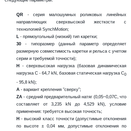
QR
- серия малошумных роликовых линейных
направляющих сверхвысокой жесткости с
технологией SynchMotion;
L
- прямоугольный (низкий) тип каретки;
30
- типоразмер (данный параметр определяет
размерную совместимость каретки и рельса с учетом
серии и требуемой точности);
H
- сверхвысокая нагрузка (базовая динамическая
нагрузка C - 64,7 kN, базовая статическая нагрузка С
0
- 95,8 kN);
A
- вариант крепления "сверху";
ZA
- средний предварительный натяг (0,05~0,07C, что
составляет от 3,235 kN до 4,529 kN), условие
применения: требуется высокая точность;
H
- высокий класс точности (допустимые отклонения
по высоте ± 0,04 мм, допустимые отклонения по