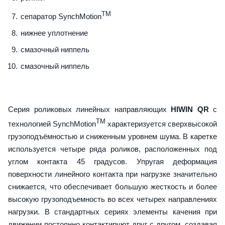
TM
сепаратор SynchMotion
нижнее уплотнение
смазочный ниппель
смазочный ниппель
Серия роликовых линейных направляющих
HIWIN QR
с
TM
технологией SynchMotion
характеризуется сверхвысокой
грузоподъёмностью и сниженным уровнем шума. В каретке
используется четыре ряда роликов, расположенных под
углом контакта 45 градусов. Упругая деформация
поверхности линейного контакта при нагрузке значительно
снижается, что обеспечивает большую жесткость и более
высокую грузоподъемность во всех четырех направлениях
нагрузки. В стандартных сериях элементы качения при
движении постоянно контактируют друг с другом, создавая