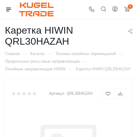
0
Каретка HIWIN
QRL30HAZAH
—
—
—
Главная
Каталог
Техника линейных перемещений
—
Профильные рельсовые направляющие
—
Линейные направляющие HIWIN
Каретка HIWIN QRL30HAZAH
Артикул:
QRL30HAZAH