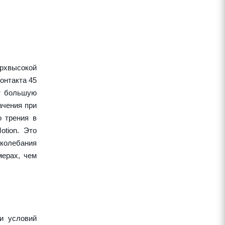
рхвысокой
онтакта 45
ет большую
ачения при
о трения в
tion. Это
колебания
ерах, чем
и условий