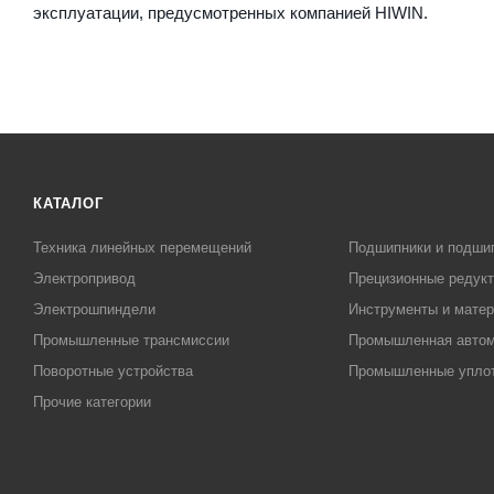
эксплуатации, предусмотренных компанией HIWIN.
КАТАЛОГ
Техника линейных перемещений
Подшипники и подши
Электропривод
Прецизионные редук
Электрошпиндели
Инструменты и матер
Промышленные трансмиссии
Промышленная автом
Поворотные устройства
Промышленные упло
Прочие категории