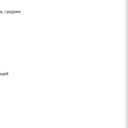
м, среднее
ющей