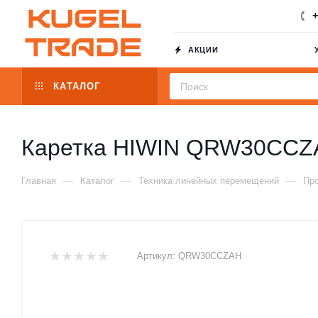
+
АКЦИИ
КАТАЛОГ
Каретка HIWIN QRW30CCZ
—
—
—
Главная
Каталог
Техника линейных перемещений
Пр
Артикул:
QRW30CCZAH