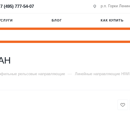
7 (495) 777-54-07
р.п. Горки Лени
УСЛУГИ
БЛОГ
КАК КУПИТЬ
AH
—
офильные рельсовые направляющие
Линейные направляющие HIW