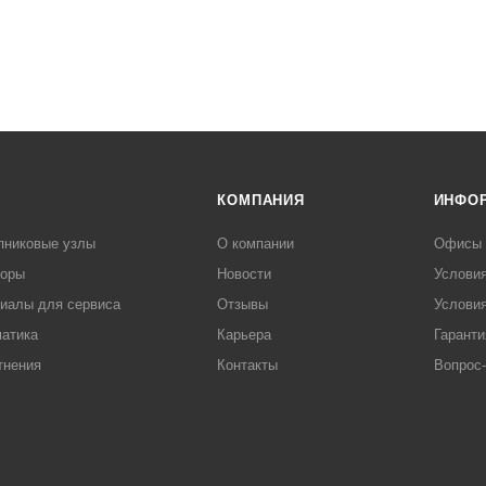
КОМПАНИЯ
ИНФО
пниковые узлы
О компании
Офисы
торы
Новости
Услови
иалы для сервиса
Отзывы
Условия
атика
Карьера
Гаранти
тнения
Контакты
Вопрос-