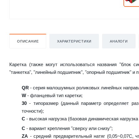
ОПИСАНИЕ
ХАРАКТЕРИСТИКИ
АНАЛОГИ
Каретка (также могут использоваться названия "блок с
"танкетка", "линейный подшипник", "опорный подшипник" и 
QR
- серия малошумных роликовых линейных направл
W
- фланцевый тип каретки;
30
- типоразмер (данный параметр определяет раз
точности);
C
- высокая нагрузка (базовая динамическая нагрузка 
C
- вариант крепления "сверху или снизу";
ZA
- средний предварительный натяг (0,05~0,07C, ч