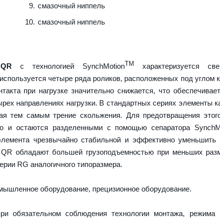
смазочный ниппель
смазочный ниппель
TM
 QR
с технологией SynchMotion
характеризуется све
используется четыре ряда роликов, расположенных под углом к
нтакта при нагрузке значительно снижается, что обеспечива
ырех направлениях нагрузки. В стандартных сериях элементы к
вая тем самым трение скольжения. Для предотвращения этог
но и остаются разделенными с помощью сепаратора SynchMo
элемента чрезвычайно стабильной и эффективно уменьшить 
 QR обладают большей грузоподъемностью при меньших разм
ерии RG аналогичного типоразмера.
ышленное оборудование, прецизионное оборудование.
ри обязательном соблюдения технологии монтажа, режима 