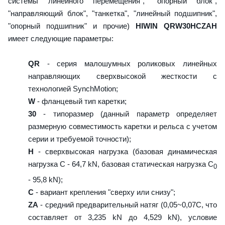
системы линейного перемещения", "опорный блок",
"направляющий блок", "танкетка", "линейный подшипник",
"опорный подшипник" и прочие)
HIWIN QRW30HCZAH
имеет следующие параметры:
QR
- серия малошумных роликовых линейных
направляющих сверхвысокой жесткости с
технологией SynchMotion;
W
- фланцевый тип каретки;
30
- типоразмер (данный параметр определяет
размерную совместимость каретки и рельса с учетом
серии и требуемой точности);
H
- сверхвысокая нагрузка (базовая динамическая
нагрузка C - 64,7 kN, базовая статическая нагрузка С
0
- 95,8 kN);
C
- вариант крепления "сверху или снизу";
ZA
- средний предварительный натяг (0,05~0,07C, что
составляет от 3,235 kN до 4,529 kN), условие