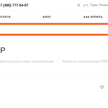
7 (495) 777-54-07
р.п. Горки Лени
УСЛУГИ
БЛОГ
КАК КУПИТЬ
AP
—
офильные рельсовые направляющие
Линейные направляющие HIW