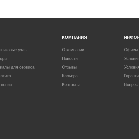
КОМПАНИЯ
ИНФО
пниковые узлы
О компании
Офисы
торы
Новости
Услови
иалы для сервиса
Отзывы
Условия
атика
Карьера
Гаранти
тнения
Контакты
Вопрос-