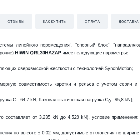
ОТЗЫВЫ
КАК КУПИТЬ
ОПЛАТА
ДОСТАВКА
истемы линейного перемещения", "опорный блок", "направляю
прочие)
HIWIN QRL30HAZAP
имеет следующие параметры:
яющих сверхвысокой жесткости с технологией SynchMotion;
мерную совместимость каретки и рельса с учетом серии и 
узка C - 64,7 kN, базовая статическая нагрузка С
- 95,8 kN);
0
то составляет от 3,235 kN до 4,529 kN), условие применения:
ения по высоте ± 0,02 мм, допустимые отклонения по ширине 