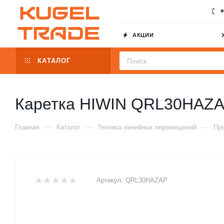
+
АКЦИИ
КАТАЛОГ
Каретка HIWIN QRL30HAZ
—
—
—
Главная
Каталог
Техника линейных перемещений
Пр
Артикул:
QRL30HAZAP