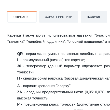
ОПИСАНИЕ
ХАРАКТЕРИСТИКИ
НАЛИЧИЕ
Каретка (также могут использоваться названия "блок с
"танкетка", "линейный подшипник", "опорный подшипник" и 
QR
- серия малошумных роликовых линейных направл
L
- прямоугольный (низкий) тип каретки;
30
- типоразмер (данный параметр определяет раз
точности);
H
- сверхвысокая нагрузка (базовая динамическая нагр
A
- вариант крепления "сверху";
ZA
- средний предварительный натяг (0,05~0,07C, ч
высокая точность;
P
- прецизионный класс точности (допустимые отклон