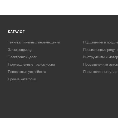
КАТАЛОГ
Техника линейных перемещений
Подшипники и подши
Электропривод
Прецизионные редук
Электрошпиндели
Инструменты и матер
Промышленные трансмиссии
Промышленная автом
Поворотные устройства
Промышленные упло
Прочие категории