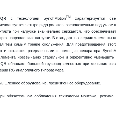
TM
 QR
с технологией SynchMotion
характеризуется све
используется четыре ряда роликов, расположенных под углом к
нтакта при нагрузке значительно снижается, что обеспечива
ырех направлениях нагрузки. В стандартных сериях элементы к
вая тем самым трение скольжения. Для предотвращения этог
но и остаются разделенными с помощью сепаратора SynchMo
элемента чрезвычайно стабильной и эффективно уменьшить 
 QR обладают большей грузоподъемностью при меньших разм
ерии RG аналогичного типоразмера.
ышленное оборудование, прецизионное оборудование.
ри обязательном соблюдения технологии монтажа, режима 