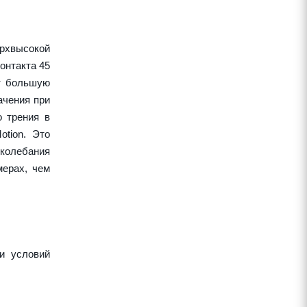
рхвысокой
онтакта 45
ет большую
ачения при
о трения в
tion. Это
колебания
ерах, чем
и условий