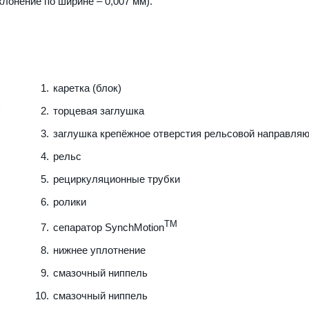
клонение по ширине – 0,007 мм).
каретка (блок)
торцевая заглушка
заглушка крепёжное отверстия рельсовой направля
рельс
рециркуляционные трубки
ролики
TM
сепаратор SynchMotion
нижнее уплотнение
смазочный ниппель
смазочный ниппель