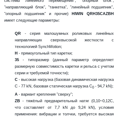
системы линейного перемещения", "опорный блок",
"направляющий блок", "танкетка", "линейный подшипник",
"опорный подшипник" и прочие)
HIWIN QRH35CAZBH
имеет следующие параметры:
QR
- серия малошумных роликовых линейных
направляющих сверхвысокой жесткости с
технологией SynchMotion;
H
- прямоугольный тип каретки;
35
- типоразмер (данный параметр определяет
размерную совместимость каретки и рельса с учетом
серии и требуемой точности);
C
- высокая нагрузка (базовая динамическая нагрузка
C - 77 kN, базовая статическая нагрузка С
- 94,7 kN);
0
A
- вариант крепления "сверху";
ZB
- тяжёлый предварительный натяг (0,10~0,12C,
что составляет от 7,7 kN до 9,24 kN), условия
применения: вибрации и толчки, требуется высокая