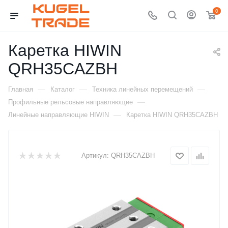
0
Каретка HIWIN
QRH35CAZBH
—
—
—
Главная
Каталог
Техника линейных перемещений
—
Профильные рельсовые направляющие
—
Линейные направляющие HIWIN
Каретка HIWIN QRH35CAZBH
Артикул:
QRH35CAZBH