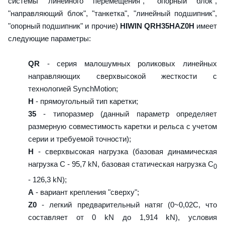
системы линейного перемещения", "опорный блок",
"направляющий блок", "танкетка", "линейный подшипник",
"опорный подшипник" и прочие)
HIWIN QRH35HAZ0H
имеет
следующие параметры:
QR
- серия малошумных роликовых линейных
направляющих сверхвысокой жесткости с
технологией SynchMotion;
H
- прямоугольный тип каретки;
35
- типоразмер (данный параметр определяет
размерную совместимость каретки и рельса с учетом
серии и требуемой точности);
H
- сверхвысокая нагрузка (базовая динамическая
нагрузка C - 95,7 kN, базовая статическая нагрузка С
0
- 126,3 kN);
A
- вариант крепления "сверху";
Z0
- легкий предварительный натяг (0~0,02C, что
составляет от 0 kN до 1,914 kN), условия