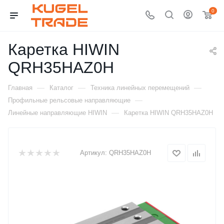
0
Каретка HIWIN
QRH35HAZ0H
—
—
—
Главная
Каталог
Техника линейных перемещений
—
Профильные рельсовые направляющие
—
Линейные направляющие HIWIN
Каретка HIWIN QRH35HAZ0H
Артикул:
QRH35HAZ0H