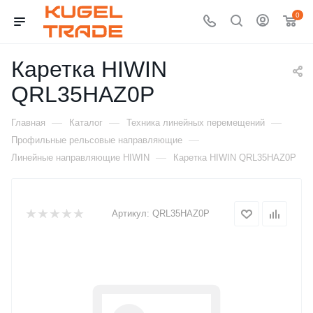
0
Каретка HIWIN
QRL35HAZ0P
—
—
—
Главная
Каталог
Техника линейных перемещений
—
Профильные рельсовые направляющие
—
Линейные направляющие HIWIN
Каретка HIWIN QRL35HAZ0P
Артикул:
QRL35HAZ0P