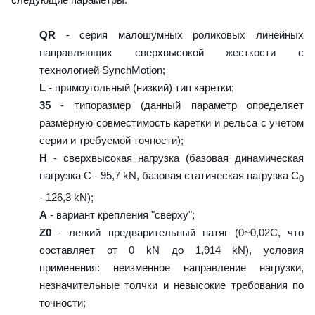
QR
- серия малошумных роликовых линейных
направляющих сверхвысокой жесткости с
технологией SynchMotion;
L
- прямоугольный (низкий) тип каретки;
35
- типоразмер (данный параметр определяет
размерную совместимость каретки и рельса с учетом
серии и требуемой точности);
H
- сверхвысокая нагрузка (базовая динамическая
нагрузка C - 95,7 kN, базовая статическая нагрузка С
0
- 126,3 kN);
A
- вариант крепления "сверху";
Z0
- легкий предварительный натяг (0~0,02C, что
составляет от 0 kN до 1,914 kN), условия
применения: неизменное направление нагрузки,
незначительные толчки и невысокие требования по
точности;