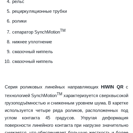
рельс
рециркуляционные трубки
ролики
TM
сепаратор SynchMotion
нижнее уплотнение
смазочный ниппель
смазочный ниппель
Серия роликовых линейных направляющих
HIWIN QR
с
TM
технологией SynchMotion
характеризуется сверхвысокой
грузоподъёмностью и сниженным уровнем шума. В каретке
используется четыре ряда роликов, расположенных под
углом контакта 45 градусов. Упругая деформация
поверхности линейного контакта при нагрузке значительно
снижается, что обеспечивает большую жесткость и более