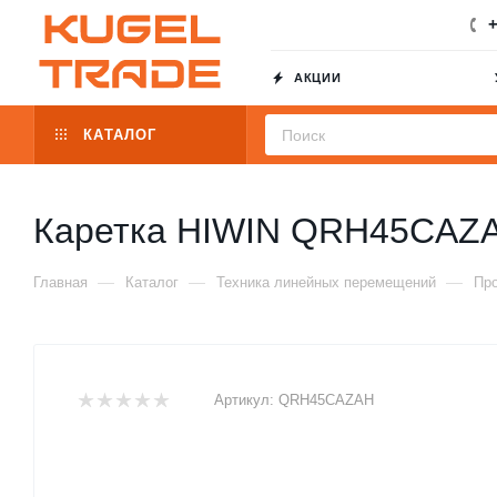
+
АКЦИИ
КАТАЛОГ
Каретка HIWIN QRH45CAZ
—
—
—
Главная
Каталог
Техника линейных перемещений
Пр
Артикул:
QRH45CAZAH