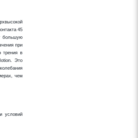
рхвысокой
онтакта 45
ет большую
ачения при
о трения в
tion. Это
колебания
ерах, чем
и условий