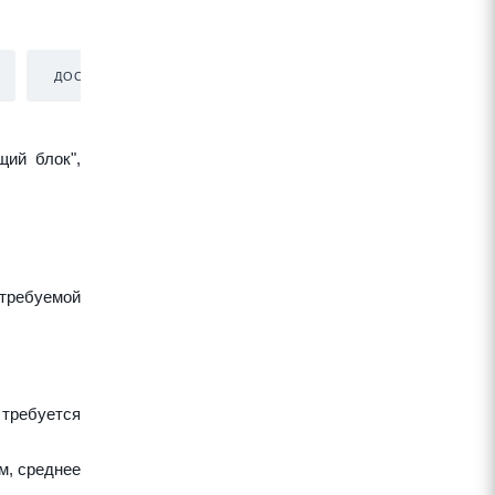
ДОСТАВКА
щий блок",
требуемой
 требуется
м, среднее