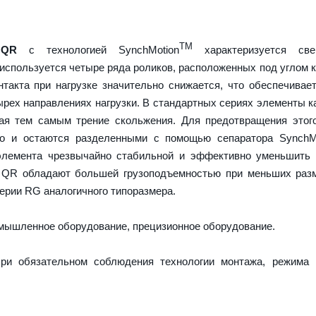
TM
 QR
с технологией SynchMotion
характеризуется све
используется четыре ряда роликов, расположенных под углом к
нтакта при нагрузке значительно снижается, что обеспечива
ырех направлениях нагрузки. В стандартных сериях элементы к
вая тем самым трение скольжения. Для предотвращения этог
но и остаются разделенными с помощью сепаратора SynchMo
элемента чрезвычайно стабильной и эффективно уменьшить 
 QR обладают большей грузоподъемностью при меньших разм
ерии RG аналогичного типоразмера.
ышленное оборудование, прецизионное оборудование.
ри обязательном соблюдения технологии монтажа, режима 