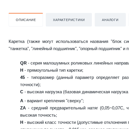
ОПИСАНИЕ
ХАРАКТЕРИСТИКИ
АНАЛОГИ
Каретка (также могут использоваться названия "блок с
"танкетка", "линейный подшипник", "опорный подшипник" и 
QR
- серия малошумных роликовых линейных направл
H
- прямоугольный тип каретки;
45
- типоразмер (данный параметр определяет раз
точности);
C
- высокая нагрузка (базовая динамическая нагрузка 
A
- вариант крепления "сверху";
ZA
- средний предварительный натяг (0,05~0,07C, ч
высокая точность;
H
- высокий класс точности (допустимые отклонения п