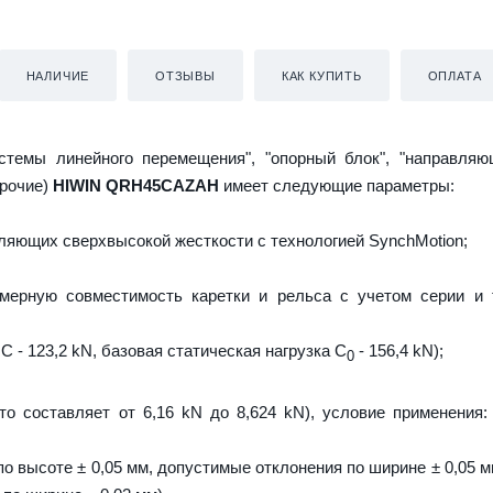
НАЛИЧИЕ
ОТЗЫВЫ
КАК КУПИТЬ
ОПЛАТА
истемы линейного перемещения", "опорный блок", "направляю
прочие)
HIWIN QRH45CAZAH
имеет следующие параметры:
яющих сверхвысокой жесткости с технологией SynchMotion;
мерную совместимость каретки и рельса с учетом серии и 
C - 123,2 kN, базовая статическая нагрузка С
- 156,4 kN);
0
то составляет от 6,16 kN до 8,624 kN), условие применения:
о высоте ± 0,05 мм, допустимые отклонения по ширине ± 0,05 м