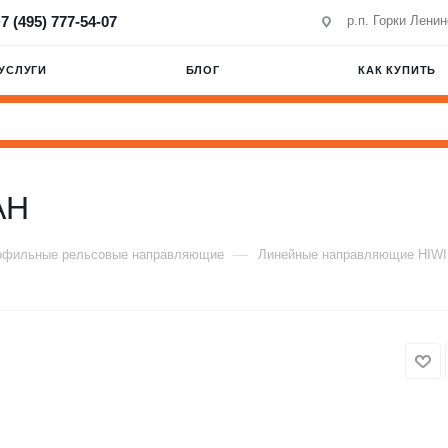
7 (495) 777-54-07
р.п. Горки Лени
УСЛУГИ
БЛОГ
КАК КУПИТЬ
AH
—
офильные рельсовые направляющие
Линейные направляющие HIW