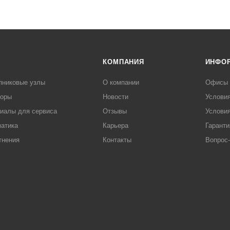
КОМПАНИЯ
ИНФО
пниковые узлы
О компании
Офисы
торы
Новости
Услови
иалы для сервиса
Отзывы
Условия
атика
Карьера
Гаранти
тнения
Контакты
Вопрос-