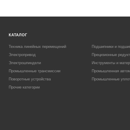
КАТАЛОГ
Техника линейных перемещений
Подшипники и подши
Электропривод
Прецизионные редук
Электрошпиндели
Инструменты и матер
Промышленные трансмиссии
Промышленная автом
Поворотные устройства
Промышленные упло
Прочие категории