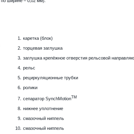
по ширине – 0,02 мм).
каретка (блок)
торцевая заглушка
заглушка крепёжное отверстия рельсовой направля
рельс
рециркуляционные трубки
ролики
TM
сепаратор SynchMotion
нижнее уплотнение
смазочный ниппель
смазочный ниппель