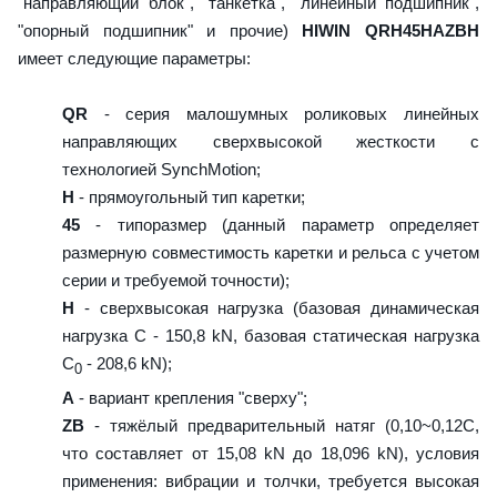
"направляющий блок", "танкетка", "линейный подшипник",
"опорный подшипник" и прочие)
HIWIN QRH45HAZBH
имеет следующие параметры:
QR
- серия малошумных роликовых линейных
направляющих сверхвысокой жесткости с
технологией SynchMotion;
H
- прямоугольный тип каретки;
45
- типоразмер (данный параметр определяет
размерную совместимость каретки и рельса с учетом
серии и требуемой точности);
H
- сверхвысокая нагрузка (базовая динамическая
нагрузка C - 150,8 kN, базовая статическая нагрузка
С
- 208,6 kN);
0
A
- вариант крепления "сверху";
ZB
- тяжёлый предварительный натяг (0,10~0,12C,
что составляет от 15,08 kN до 18,096 kN), условия
применения: вибрации и толчки, требуется высокая