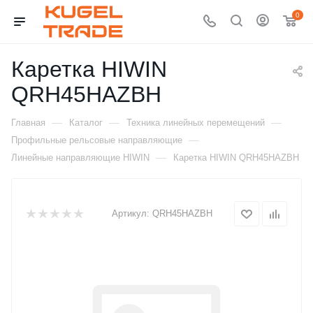
0
Каретка HIWIN
QRH45HAZBH
—
—
—
Главная
Каталог
Техника линейных перемещений
—
Профильные рельсовые направляющие
—
Линейные направляющие HIWIN
Каретка HIWIN QRH45HAZBH
Артикул:
QRH45HAZBH