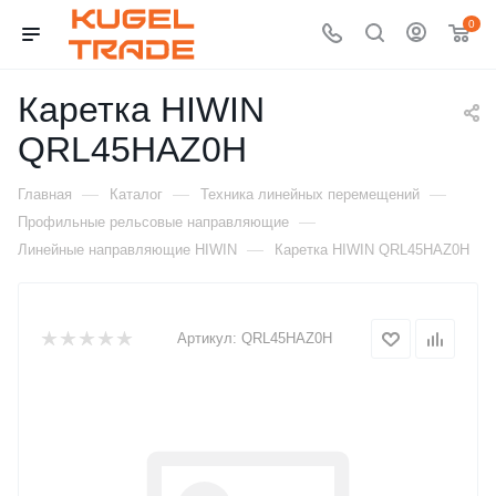
0
Каретка HIWIN
QRL45HAZ0H
—
—
—
Главная
Каталог
Техника линейных перемещений
—
Профильные рельсовые направляющие
—
Линейные направляющие HIWIN
Каретка HIWIN QRL45HAZ0H
Артикул:
QRL45HAZ0H