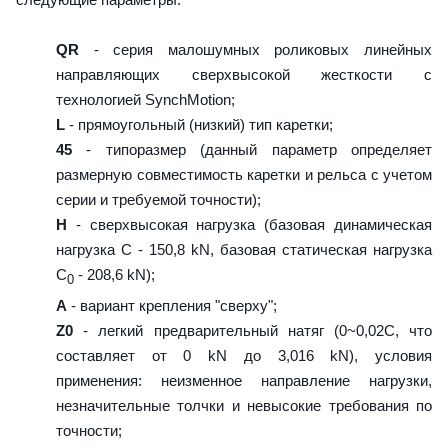
QR
- серия малошумных роликовых линейных
направляющих сверхвысокой жесткости с
технологией SynchMotion;
L
- прямоугольный (низкий) тип каретки;
45
- типоразмер (данный параметр определяет
размерную совместимость каретки и рельса с учетом
серии и требуемой точности);
H
- сверхвысокая нагрузка (базовая динамическая
нагрузка C - 150,8 kN, базовая статическая нагрузка
С
- 208,6 kN);
0
A
- вариант крепления "сверху";
Z0
- легкий предварительный натяг (0~0,02C, что
составляет от 0 kN до 3,016 kN), условия
применения: неизменное направление нагрузки,
незначительные толчки и невысокие требования по
точности;