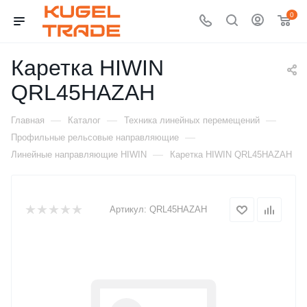
0
Каретка HIWIN
QRL45HAZAH
—
—
—
Главная
Каталог
Техника линейных перемещений
—
Профильные рельсовые направляющие
—
Линейные направляющие HIWIN
Каретка HIWIN QRL45HAZAH
Артикул:
QRL45HAZAH