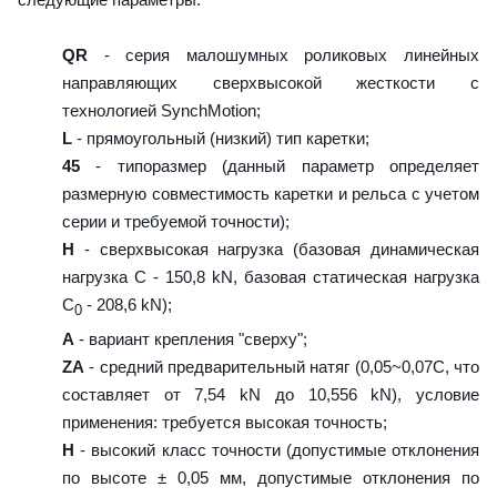
QR
- серия малошумных роликовых линейных
направляющих сверхвысокой жесткости с
технологией SynchMotion;
L
- прямоугольный (низкий) тип каретки;
45
- типоразмер (данный параметр определяет
размерную совместимость каретки и рельса с учетом
серии и требуемой точности);
H
- сверхвысокая нагрузка (базовая динамическая
нагрузка C - 150,8 kN, базовая статическая нагрузка
С
- 208,6 kN);
0
A
- вариант крепления "сверху";
ZA
- средний предварительный натяг (0,05~0,07C, что
составляет от 7,54 kN до 10,556 kN), условие
применения: требуется высокая точность;
H
- высокий класс точности (допустимые отклонения
по высоте ± 0,05 мм, допустимые отклонения по