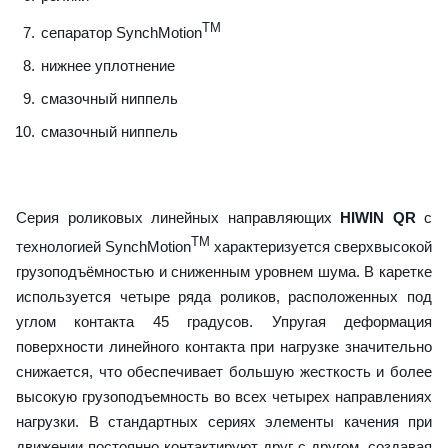
TM
сепаратор SynchMotion
нижнее уплотнение
смазочный ниппель
смазочный ниппель
Серия роликовых линейных направляющих
HIWIN QR
с
TM
технологией SynchMotion
характеризуется сверхвысокой
грузоподъёмностью и сниженным уровнем шума. В каретке
используется четыре ряда роликов, расположенных под
углом контакта 45 градусов. Упругая деформация
поверхности линейного контакта при нагрузке значительно
снижается, что обеспечивает большую жесткость и более
высокую грузоподъемность во всех четырех направлениях
нагрузки. В стандартных сериях элементы качения при
движении постоянно контактируют друг с другом, создавая