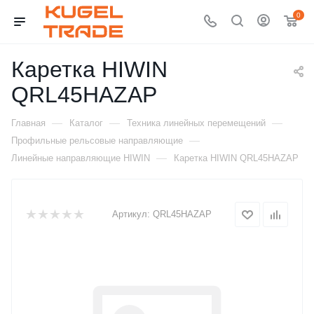
0
Каретка HIWIN
QRL45HAZAP
—
—
—
Главная
Каталог
Техника линейных перемещений
—
Профильные рельсовые направляющие
—
Линейные направляющие HIWIN
Каретка HIWIN QRL45HAZAP
Артикул:
QRL45HAZAP