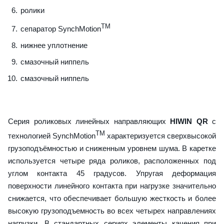
ролики
TM
сепаратор SynchMotion
нижнее уплотнение
смазочный ниппель
смазочный ниппель
Серия роликовых линейных направляющих
HIWIN QR
с
TM
технологией SynchMotion
характеризуется сверхвысокой
грузоподъёмностью и сниженным уровнем шума. В каретке
используется четыре ряда роликов, расположенных под
углом контакта 45 градусов. Упругая деформация
поверхности линейного контакта при нагрузке значительно
снижается, что обеспечивает большую жесткость и более
высокую грузоподъемность во всех четырех направлениях
нагрузки. В стандартных сериях элементы качения при