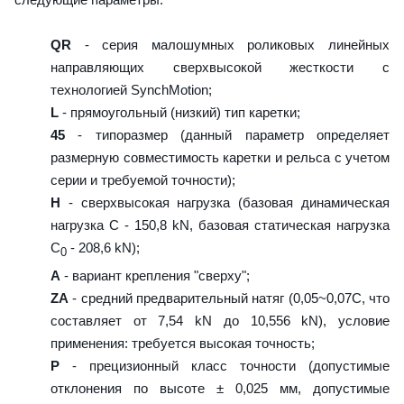
QR
- серия малошумных роликовых линейных
направляющих сверхвысокой жесткости с
технологией SynchMotion;
L
- прямоугольный (низкий) тип каретки;
45
- типоразмер (данный параметр определяет
размерную совместимость каретки и рельса с учетом
серии и требуемой точности);
H
- сверхвысокая нагрузка (базовая динамическая
нагрузка C - 150,8 kN, базовая статическая нагрузка
С
- 208,6 kN);
0
A
- вариант крепления "сверху";
ZA
- средний предварительный натяг (0,05~0,07C, что
составляет от 7,54 kN до 10,556 kN), условие
применения: требуется высокая точность;
P
- прецизионный класс точности (допустимые
отклонения по высоте ± 0,025 мм, допустимые