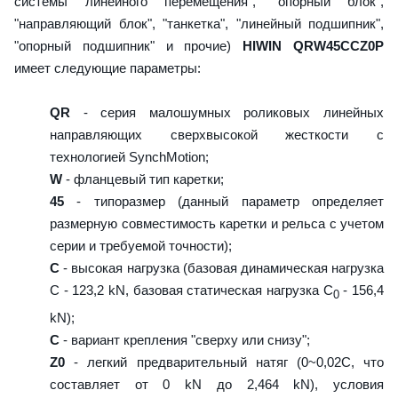
системы линейного перемещения", "опорный блок",
"направляющий блок", "танкетка", "линейный подшипник",
"опорный подшипник" и прочие)
HIWIN QRW45CCZ0P
имеет следующие параметры:
QR
- серия малошумных роликовых линейных
направляющих сверхвысокой жесткости с
технологией SynchMotion;
W
- фланцевый тип каретки;
45
- типоразмер (данный параметр определяет
размерную совместимость каретки и рельса с учетом
серии и требуемой точности);
C
- высокая нагрузка (базовая динамическая нагрузка
C - 123,2 kN, базовая статическая нагрузка С
- 156,4
0
kN);
C
- вариант крепления "сверху или снизу";
Z0
- легкий предварительный натяг (0~0,02C, что
составляет от 0 kN до 2,464 kN), условия