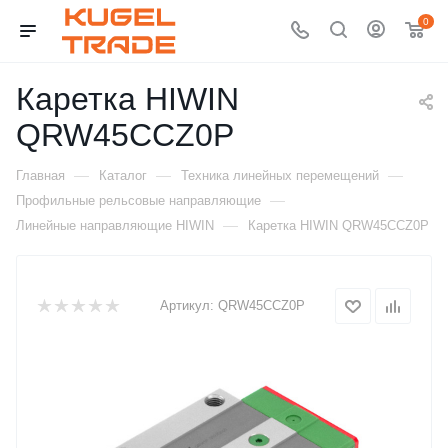
0
Каретка HIWIN
QRW45CCZ0P
—
—
—
Главная
Каталог
Техника линейных перемещений
—
Профильные рельсовые направляющие
—
Линейные направляющие HIWIN
Каретка HIWIN QRW45CCZ0P
Артикул:
QRW45CCZ0P