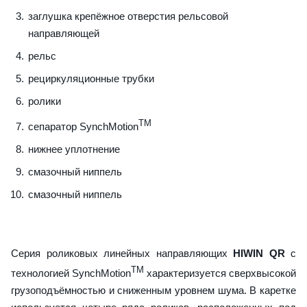
заглушка крепёжное отверстия рельсовой
направляющей
рельс
рециркуляционные трубки
ролики
TM
сепаратор SynchMotion
нижнее уплотнение
смазочный ниппель
смазочный ниппель
Серия роликовых линейных направляющих
HIWIN QR
с
TM
технологией SynchMotion
характеризуется сверхвысокой
грузоподъёмностью и сниженным уровнем шума. В каретке