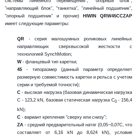
системы линейного перемещения", "опорный блок",
"направляющий блок", "танкетка", "линейный подшипник",
"опорный подшипник" и прочие)
HIWIN QRW45CCZAP
имеет следующие параметры:
QR
- серия малошумных роликовых линейных
направляющих сверхвысокой жесткости с
технологией SynchMotion;
W
- фланцевый тип каретки;
45
- типоразмер (данный параметр определяет
размерную совместимость каретки и рельса с учетом
серии и требуемой точности);
C
- высокая нагрузка (базовая динамическая нагрузка
C - 123,2 kN, базовая статическая нагрузка С
- 156,4
0
kN);
C
- вариант крепления "сверху или снизу";
ZA
- средний предварительный натяг (0,05~0,07C, что
составляет от 6,16 kN до 8,624 kN), условие