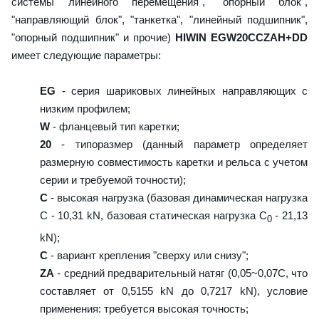
системы линейного перемещения", "опорный блок",
"направляющий блок", "танкетка", "линейный подшипник",
"опорный подшипник" и прочие)
HIWIN EGW20CCZAH+DD
имеет следующие параметры:
EG
- серия шариковых линейных направляющих с
низким профилем;
W
- фланцевый тип каретки;
20
- типоразмер (данный параметр определяет
размерную совместимость каретки и рельса с учетом
серии и требуемой точности);
C
- высокая нагрузка (базовая динамическая нагрузка
C - 10,31 kN, базовая статическая нагрузка С
- 21,13
0
kN);
C
- вариант крепления "сверху или снизу";
ZA
- средний предварительный натяг (0,05~0,07C, что
составляет от 0,5155 kN до 0,7217 kN), условие
применения: требуется высокая точность;