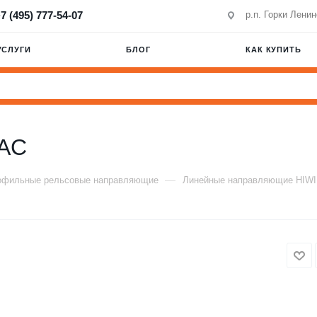
7 (495) 777-54-07
р.п. Горки Лени
УСЛУГИ
БЛОГ
КАК КУПИТЬ
AC
—
офильные рельсовые направляющие
Линейные направляющие HIW