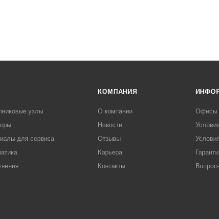
КОМПАНИЯ
ИНФО
пниковые узлы
О компании
Офисы
торы
Новости
Услови
иалы для сервиса
Отзывы
Условия
атика
Карьера
Гаранти
тнения
Контакты
Вопрос-