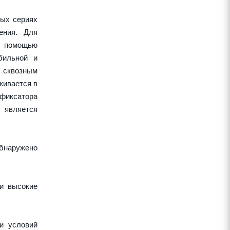
ных сериях
ения. Для
 с помощью
бильной и
 сквозным
живается в
 фиксатора
 является
обнаружено
 и высокие
и условий