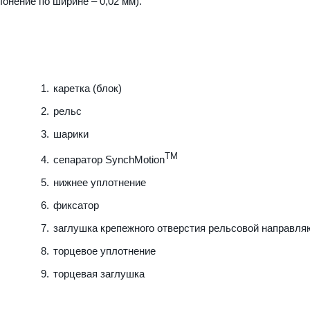
лонение по ширине – 0,02 мм).
каретка (блок)
рельс
шарики
TM
сепаратор SynchMotion
нижнее уплотнение
фиксатор
заглушка крепежного отверстия рельсовой направл
торцевое уплотнение
торцевая заглушка