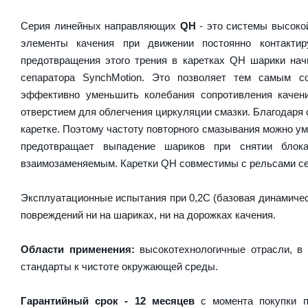
Серия линейных направляющих
QH
- это системы высокой
элементы качения при движении постоянно контакти
предотвращения этого трения в каретках QH шарики на
сепаратора SynchMotion. Это позволяет тем самым с
эффективно уменьшить колебания сопротивления качен
отверстием для облегчения циркуляции смазки. Благодаря
каретке. Поэтому частоту повторного смазывания можно у
предотвращает выпадение шариков при снятии блок
взаимозаменяемым. Каретки QH совместимы с рельсами се
Эксплуатационные испытания при 0,2C (базовая динамическ
повреждений ни на шариках, ни на дорожках качения.
Области применения:
высокотехнологичные отрасли, в 
стандарты к чистоте окружающей среды.
Гарантийный срок - 12 месяцев
с момента покупки п