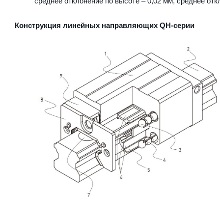
среднее отклонение по высоте – 0,02 мм, среднее отк
Конструкция линейных направляющих QН-серии