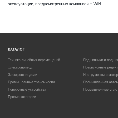
эксплуатации, предусмотренных компанией HIWIN.
КАТАЛОГ
Техника линейных перемещений
Подшипники и подши
Электропривод
Прецизионные редук
Электрошпиндели
Инструменты и матер
Промышленные трансмиссии
Промышленная автом
Поворотные устройства
Промышленные упло
Прочие категории