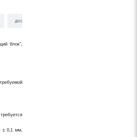
ДОСТАВКА
щий блок",
требуемой
 требуется
 ± 0,1 мм,