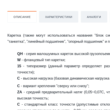
ОПИСАНИЕ
ХАРАКТЕРИСТИКИ
АНАЛОГИ
Каретка (также могут использоваться названия "блок с
"танкетка", "линейный подшипник", "опорный подшипник" и 
QH
- серия малошумных кареток высокой грузопоъемн
W
- фланцевый тип каретки;
15
- типоразмер (данный параметр определяет раз
точности);
C
- высокая нагрузка (базовая динамическая нагрузка 
C
- вариант крепления "сверху или снизу";
ZA
- средний предварительный натяг (0,05~0,07C, чт
высокая точность;
C
- стандартный класс точности (допустимые откло