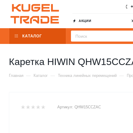
+
АКЦИИ
КАТАЛОГ
Каретка HIWIN QHW15CCZ
—
—
—
Главная
Каталог
Техника линейных перемещений
Пр
Артикул:
QHW15CCZAC