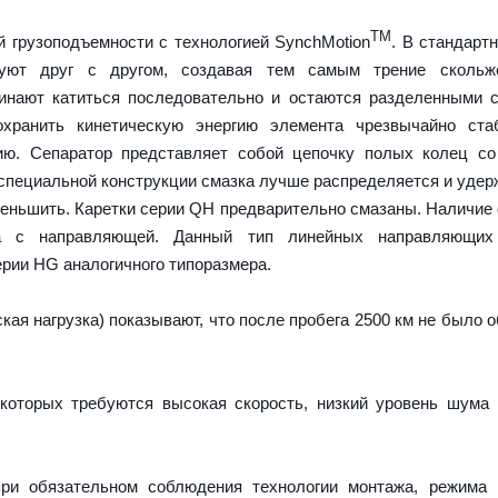
TM
 грузоподъемности с технологией SynchMotion
. В стандарт
руют друг с другом, создавая тем самым трение скольж
чинают катиться последовательно и остаются разделенными
охранить кинетическую энергию элемента чрезвычайно ста
ию. Сепаратор представляет собой цепочку полых колец со
 специальной конструкции смазка лучше распределяется и удер
меньшить. Каретки серии QH предварительно смазаны. Наличие
а с направляющей. Данный тип линейных направляющих
рии HG аналогичного типоразмера.
ая нагрузка) показывают, что после пробега 2500 км не было 
которых требуются высокая скорость, низкий уровень шума
ри обязательном соблюдения технологии монтажа, режима 