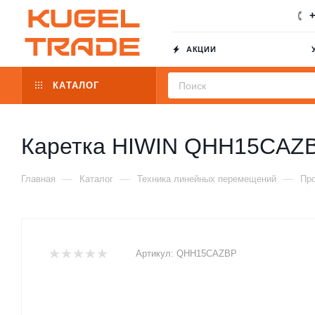
+
АКЦИИ
КАТАЛОГ
Каретка HIWIN QHH15CAZ
—
—
—
Главная
Каталог
Техника линейных перемещений
Пр
Артикул:
QHH15CAZBP