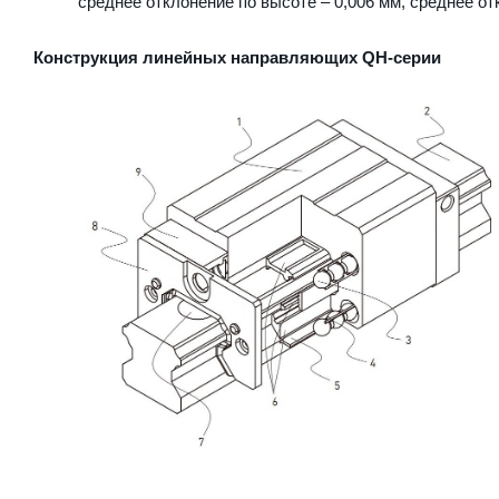
среднее отклонение по высоте – 0,006 мм, среднее от
Конструкция линейных направляющих QН-серии