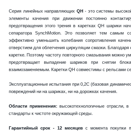
Серия линейных направляющих
QH
- это системы высокой
элементы качения при движении постоянно контакти
предотвращения этого трения в каретках QH шарики на
сепаратора SynchMotion. Это позволяет тем самым с
эффективно уменьшить колебания сопротивления качен
отверстием для облегчения циркуляции смазки. Благодаря
каретке. Поэтому частоту повторного смазывания можно у
предотвращает выпадение шариков при снятии блок
взаимозаменяемым. Каретки QH совместимы с рельсами се
Эксплуатационные испытания при 0,2C (базовая динамическ
повреждений ни на шариках, ни на дорожках качения.
Области применения:
высокотехнологичные отрасли, в 
стандарты к чистоте окружающей среды.
Гарантийный срок - 12 месяцев
с момента покупки п