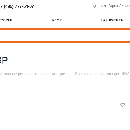
7 (495) 777-54-07
р.п. Горки Лени
УСЛУГИ
БЛОГ
КАК КУПИТЬ
BP
—
офильные рельсовые направляющие
Линейные направляющие HIW