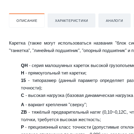
ОПИСАНИЕ
ХАРАКТЕРИСТИКИ
АНАЛОГИ
Каретка (также могут использоваться названия "блок с
"танкетка", "линейный подшипник", "опорный подшипник" и 
QH
- серия малошумных кареток высокой грузопоъемн
H
- прямоугольный тип каретки;
15
- типоразмер (данный параметр определяет раз
точности);
C
- высокая нагрузка (базовая динамическая нагрузка 
A
- вариант крепления "сверху";
ZB
- тяжёлый предварительный натяг (0,10~0,12C, чт
толчки, требуется высокая жесткость;
P
- прецизионный класс точности (допустимые отклон