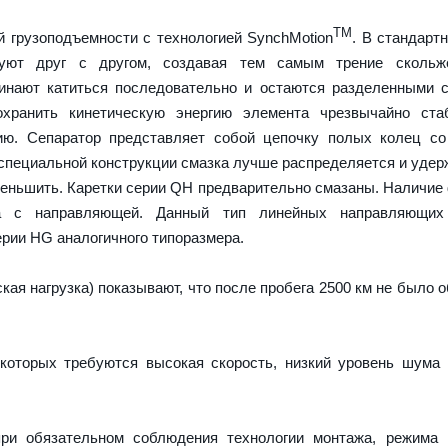
TM
 грузоподъемности с технологией SynchMotion
. В стандарт
руют друг с другом, создавая тем самым трение скольж
чинают катиться последовательно и остаются разделенными
охранить кинетическую энергию элемента чрезвычайно ста
ию. Сепаратор представляет собой цепочку полых колец со
 специальной конструкции смазка лучше распределяется и удер
меньшить. Каретки серии QH предварительно смазаны. Наличие
а с направляющей. Данный тип линейных направляющих
рии HG аналогичного типоразмера.
ая нагрузка) показывают, что после пробега 2500 км не было 
которых требуются высокая скорость, низкий уровень шума
ри обязательном соблюдения технологии монтажа, режима 