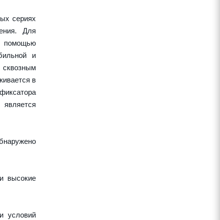
ных сериях
ения. Для
 с помощью
бильной и
 сквозным
живается в
 фиксатора
 является
обнаружено
 и высокие
и условий