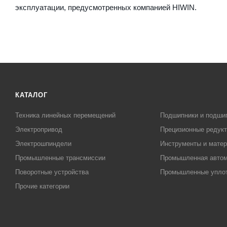
эксплуатации, предусмотренных компанией HIWIN.
КАТАЛОГ
Техника линейных перемещений
Подшипники и подши
Электропривод
Прецизионные редук
Электрошпиндели
Инструменты и матер
Промышленные трансмиссии
Промышленная автом
Поворотные устройства
Промышленные упло
Прочие категории