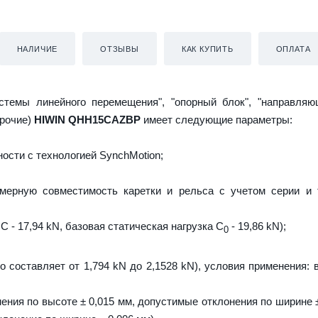
НАЛИЧИЕ
ОТЗЫВЫ
КАК КУПИТЬ
ОПЛАТА
истемы линейного перемещения", "опорный блок", "направляю
прочие)
HIWIN QHH15CAZBP
имеет следующие параметры:
ости с технологией SynchMotion;
мерную совместимость каретки и рельса с учетом серии и 
C - 17,94 kN, базовая статическая нагрузка С
- 19,86 kN);
0
о составляет от 1,794 kN до 2,1528 kN), условия применения: 
ения по высоте ± 0,015 мм, допустимые отклонения по ширине ±