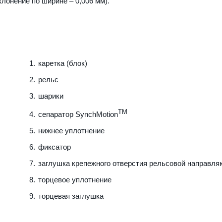
клонение по ширине – 0,006 мм).
каретка (блок)
рельс
шарики
TM
сепаратор SynchMotion
нижнее уплотнение
фиксатор
заглушка крепежного отверстия рельсовой направл
торцевое уплотнение
торцевая заглушка