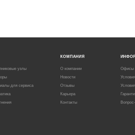
КОМПАНИЯ
ИНФО
пниковые узлы
О компании
Офисы
торы
Новости
Услови
иалы для сервиса
Отзывы
Условия
атика
Карьера
Гаранти
тнения
Контакты
Вопрос-