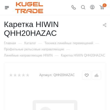
0
Каретка HIWIN
QHH20HAZAC
—
—
—
Главная
Каталог
Техника линейных перемещений
—
Профильные рельсовые направляющие
—
Линейные направляющие HIWIN
Каретка HIWIN QHH20HAZAC
Артикул:
QHH20HAZAC