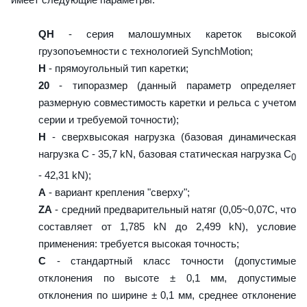
QH
- серия малошумных кареток высокой
грузопоъемности с технологией SynchMotion;
H
- прямоугольный тип каретки;
20
- типоразмер (данный параметр определяет
размерную совместимость каретки и рельса с учетом
серии и требуемой точности);
H
- сверхвысокая нагрузка (базовая динамическая
нагрузка C - 35,7 kN, базовая статическая нагрузка С
0
- 42,31 kN);
A
- вариант крепления "сверху";
ZA
- средний предварительный натяг (0,05~0,07C, что
составляет от 1,785 kN до 2,499 kN), условие
применения: требуется высокая точность;
C
- стандартный класс точности (допустимые
отклонения по высоте ± 0,1 мм, допустимые
отклонения по ширине ± 0,1 мм, среднее отклонение