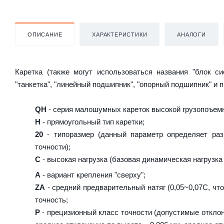
ОПИСАНИЕ
ХАРАКТЕРИСТИКИ
АНАЛОГИ
Каретка (также могут использоваться названия "блок с
"танкетка", "линейный подшипник", "опорный подшипник" и 
QH
- серия малошумных кареток высокой грузопоъемн
H
- прямоугольный тип каретки;
20
- типоразмер (данный параметр определяет раз
точности);
C
- высокая нагрузка (базовая динамическая нагрузка 
A
- вариант крепления "сверху";
ZA
- средний предварительный натяг (0,05~0,07C, что
точность;
P
- прецизионный класс точности (допустимые отклон