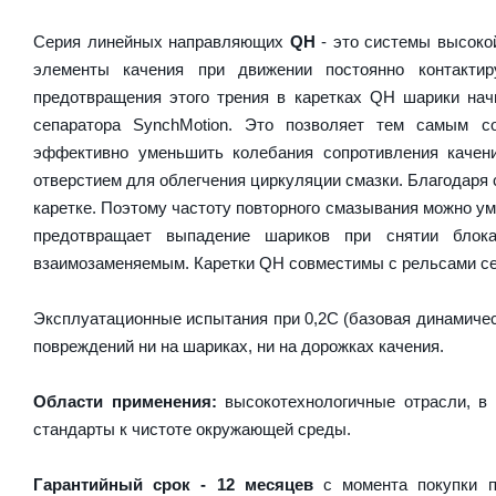
Серия линейных направляющих
QH
- это системы высокой
элементы качения при движении постоянно контакти
предотвращения этого трения в каретках QH шарики на
сепаратора SynchMotion. Это позволяет тем самым с
эффективно уменьшить колебания сопротивления качен
отверстием для облегчения циркуляции смазки. Благодаря
каретке. Поэтому частоту повторного смазывания можно у
предотвращает выпадение шариков при снятии блок
взаимозаменяемым. Каретки QH совместимы с рельсами се
Эксплуатационные испытания при 0,2C (базовая динамическ
повреждений ни на шариках, ни на дорожках качения.
Области применения:
высокотехнологичные отрасли, в 
стандарты к чистоте окружающей среды.
Гарантийный срок - 12 месяцев
с момента покупки п