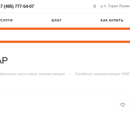
7 (495) 777-54-07
р.п. Горки Лени
УСЛУГИ
БЛОГ
КАК КУПИТЬ
AP
—
офильные рельсовые направляющие
Линейные направляющие HIW