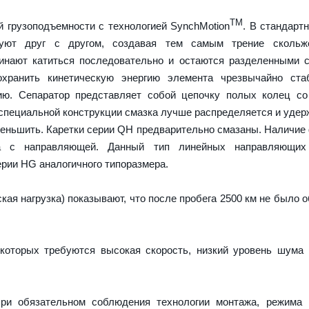
TM
 грузоподъемности с технологией SynchMotion
. В стандарт
руют друг с другом, создавая тем самым трение скольж
чинают катиться последовательно и остаются разделенными
охранить кинетическую энергию элемента чрезвычайно ста
ию. Сепаратор представляет собой цепочку полых колец со
 специальной конструкции смазка лучше распределяется и удер
меньшить. Каретки серии QH предварительно смазаны. Наличие
а с направляющей. Данный тип линейных направляющих
рии HG аналогичного типоразмера.
ая нагрузка) показывают, что после пробега 2500 км не было 
которых требуются высокая скорость, низкий уровень шума
ри обязательном соблюдения технологии монтажа, режима 