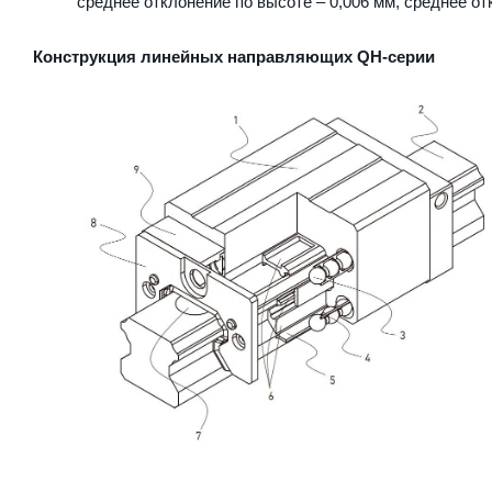
среднее отклонение по высоте – 0,006 мм, среднее от
Конструкция линейных направляющих QН-серии