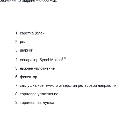
клонение по ширине – 0,006 мм).
каретка (блок)
рельс
шарики
TM
сепаратор SynchMotion
нижнее уплотнение
фиксатор
заглушка крепежного отверстия рельсовой направл
торцевое уплотнение
торцевая заглушка