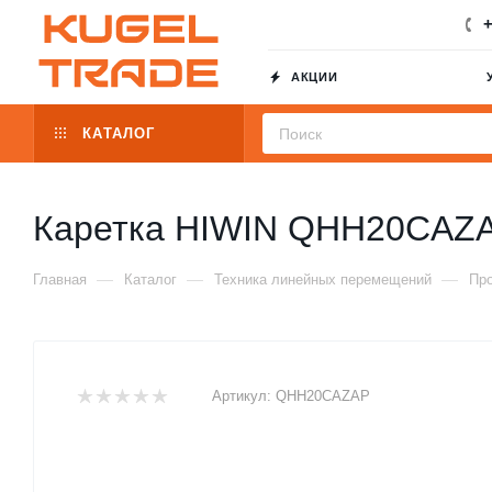
+
АКЦИИ
КАТАЛОГ
Каретка HIWIN QHH20CAZ
—
—
—
Главная
Каталог
Техника линейных перемещений
Пр
Артикул:
QHH20CAZAP