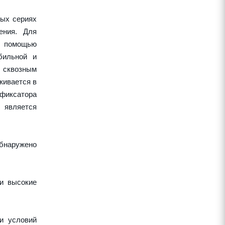
ных сериях
ения. Для
 с помощью
бильной и
 сквозным
живается в
 фиксатора
 является
обнаружено
 и высокие
и условий