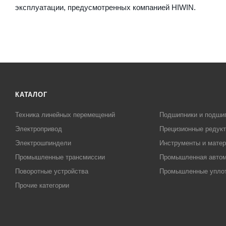
эксплуатации, предусмотренных компанией HIWIN.
КАТАЛОГ
Техника линейных перемещений
Подшипники и подши
Электропривод
Прецизионные редук
Электрошпиндели
Инструменты и матер
Промышленные трансмиссии
Промышленная автом
Поворотные устройства
Промышленные упло
Прочие категории