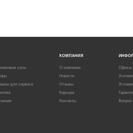
КОМПАНИЯ
ИНФО
пниковые узлы
О компании
Офисы
торы
Новости
Услови
иалы для сервиса
Отзывы
Условия
атика
Карьера
Гаранти
тнения
Контакты
Вопрос-