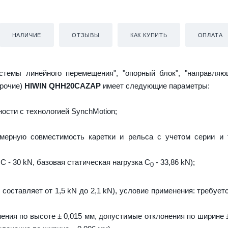
НАЛИЧИЕ
ОТЗЫВЫ
КАК КУПИТЬ
ОПЛАТА
истемы линейного перемещения", "опорный блок", "направляю
прочие)
HIWIN QHH20CAZAP
имеет следующие параметры:
ости с технологией SynchMotion;
мерную совместимость каретки и рельса с учетом серии и 
C - 30 kN, базовая статическая нагрузка С
- 33,86 kN);
0
 составляет от 1,5 kN до 2,1 kN), условие применения: требует
ения по высоте ± 0,015 мм, допустимые отклонения по ширине ±