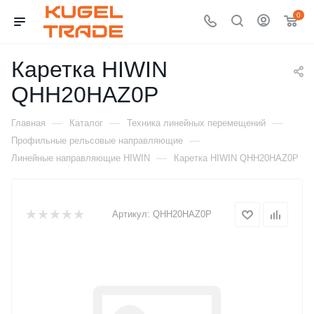
0
Каретка HIWIN
QHH20HAZ0P
—
—
—
Главная
Каталог
Техника линейных перемещений
—
Профильные рельсовые направляющие
—
Линейные направляющие HIWIN
Каретка HIWIN QHH20HAZ0P
Артикул:
QHH20HAZ0P