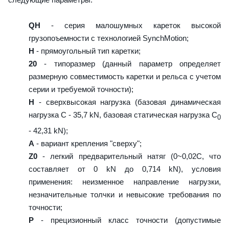
QH
- серия малошумных кареток высокой
грузопоъемности с технологией SynchMotion;
H
- прямоугольный тип каретки;
20
- типоразмер (данный параметр определяет
размерную совместимость каретки и рельса с учетом
серии и требуемой точности);
H
- сверхвысокая нагрузка (базовая динамическая
нагрузка C - 35,7 kN, базовая статическая нагрузка С
0
- 42,31 kN);
A
- вариант крепления "сверху";
Z0
- легкий предварительный натяг (0~0,02C, что
составляет от 0 kN до 0,714 kN), условия
применения: неизменное направление нагрузки,
незначительные толчки и невысокие требования по
точности;
P
- прецизионный класс точности (допустимые