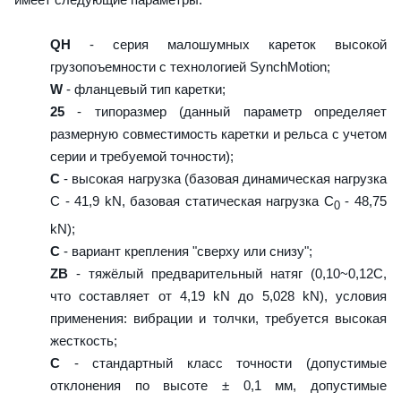
QH
- серия малошумных кареток высокой
грузопоъемности с технологией SynchMotion;
W
- фланцевый тип каретки;
25
- типоразмер (данный параметр определяет
размерную совместимость каретки и рельса с учетом
серии и требуемой точности);
C
- высокая нагрузка (базовая динамическая нагрузка
C - 41,9 kN, базовая статическая нагрузка С
- 48,75
0
kN);
C
- вариант крепления "сверху или снизу";
ZB
- тяжёлый предварительный натяг (0,10~0,12C,
что составляет от 4,19 kN до 5,028 kN), условия
применения: вибрации и толчки, требуется высокая
жесткость;
C
- стандартный класс точности (допустимые
отклонения по высоте ± 0,1 мм, допустимые