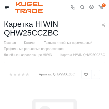
0
Каретка HIWIN
QHW25CCZBC
—
—
—
Главная
Каталог
Техника линейных перемещений
—
Профильные рельсовые направляющие
—
Линейные направляющие HIWIN
Каретка HIWIN QHW25CCZBC
Артикул:
QHW25CCZBC