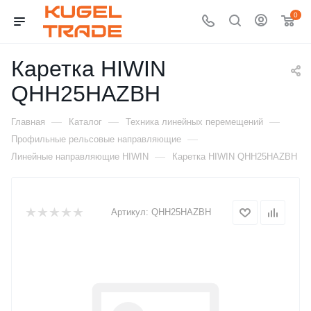
0
Каретка HIWIN
QHH25HAZBH
—
—
—
Главная
Каталог
Техника линейных перемещений
—
Профильные рельсовые направляющие
—
Линейные направляющие HIWIN
Каретка HIWIN QHH25HAZBH
Артикул:
QHH25HAZBH