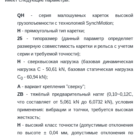
QH
- серия малошумных кареток высокой
грузопоъемности с технологией SynchMotion;
H
- прямоугольный тип каретки;
25
- типоразмер (данный параметр определяет
размерную совместимость каретки и рельса с учетом
серии и требуемой точности);
H
- сверхвысокая нагрузка (базовая динамическая
нагрузка C - 50,61 kN, базовая статическая нагрузка
С
- 60,94 kN);
0
A
- вариант крепления "сверху";
ZB
- тяжёлый предварительный натяг (0,10~0,12C,
что составляет от 5,061 kN до 6,0732 kN), условия
применения: вибрации и толчки, требуется высокая
жесткость;
H
- высокий класс точности (допустимые отклонения
по высоте ± 0,04 мм, допустимые отклонения по