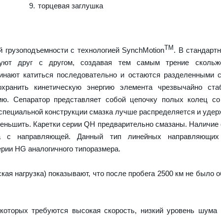
торцевая заглушка
TM
 грузоподъемности с технологией SynchMotion
. В стандарт
руют друг с другом, создавая тем самым трение скольж
чинают катиться последовательно и остаются разделенными
охранить кинетическую энергию элемента чрезвычайно ста
ию. Сепаратор представляет собой цепочку полых колец со
 специальной конструкции смазка лучше распределяется и удер
меньшить. Каретки серии QH предварительно смазаны. Наличие
а с направляющей. Данный тип линейных направляющих
рии HG аналогичного типоразмера.
ая нагрузка) показывают, что после пробега 2500 км не было 
которых требуются высокая скорость, низкий уровень шума