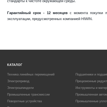
стандарты к чистоте окружающей среды.
Гарантийный срок - 12 месяцев
с момента покупки п
эксплуатации, предусмотренных компанией HIWIN.
КАТАЛОГ
Техника линейных перемещений
Подшипники и подши
Электропривод
Прецизионные редук
Электрошпиндели
Инструменты и матер
Промышленные трансмиссии
Промышленная автом
Поворотные устройства
Промышленные упло