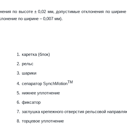
ения по высоте ± 0,02 мм, допустимые отклонения по ширине 
клонение по ширине – 0,007 мм).
каретка (блок)
рельс
шарики
TM
сепаратор SynchMotion
нижнее уплотнение
фиксатор
заглушка крепежного отверстия рельсовой направл
торцевое уплотнение