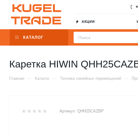
+
АКЦИИ
КАТАЛОГ
Каретка HIWIN QHH25CAZ
—
—
—
Главная
Каталог
Техника линейных перемещений
Пр
Артикул:
QHH25CAZBP