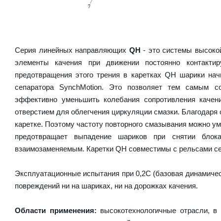
Серия линейных направляющих
QH
- это системы высокой
элементы качения при движении постоянно контакти
предотвращения этого трения в каретках QH шарики на
сепаратора SynchMotion. Это позволяет тем самым с
эффективно уменьшить колебания сопротивления качен
отверстием для облегчения циркуляции смазки. Благодаря
каретке. Поэтому частоту повторного смазывания можно у
предотвращает выпадение шариков при снятии блок
взаимозаменяемым. Каретки QH совместимы с рельсами се
Эксплуатационные испытания при 0,2C (базовая динамическ
повреждений ни на шариках, ни на дорожках качения.
Области применения:
высокотехнологичные отрасли, в 