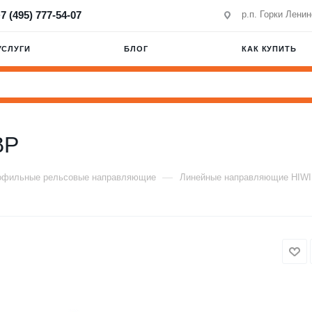
7 (495) 777-54-07
р.п. Горки Лени
УСЛУГИ
БЛОГ
КАК КУПИТЬ
BP
—
офильные рельсовые направляющие
Линейные направляющие HIW