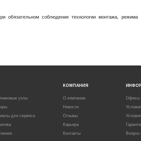
ри обязательном соблюдения технологии монтажа, режима 
КОМПАНИЯ
ИНФО
пниковые узлы
О компании
Офисы
торы
Новости
Услови
иалы для сервиса
Отзывы
Условия
атика
Карьера
Гаранти
тнения
Контакты
Вопрос-