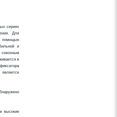
ных сериях
ения. Для
 с помощью
бильной и
 сквозным
живается в
 фиксатора
 является
обнаружено
 и высокие