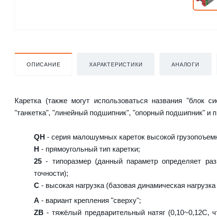
ОПИСАНИЕ
ХАРАКТЕРИСТИКИ
АНАЛОГИ
Каретка (также могут использоваться названия "блок с
"танкетка", "линейный подшипник", "опорный подшипник" и 
QH
- серия малошумных кареток высокой грузопоъемн
H
- прямоугольный тип каретки;
25
- типоразмер (данный параметр определяет раз
точности);
C
- высокая нагрузка (базовая динамическая нагрузка 
A
- вариант крепления "сверху";
ZB
- тяжёлый предварительный натяг (0,10~0,12C, ч