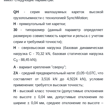
QH
- серия малошумных кареток высокой
грузопоъемности с технологией SynchMotion;
H
- прямоугольный тип каретки;
30
- типоразмер (данный параметр определяет
размерную совместимость каретки и рельса с учетом
серии и требуемой точности);
H
- сверхвысокая нагрузка (базовая динамическая
нагрузка C - 70,32 kN, базовая статическая нагрузка
С
- 88,45 kN);
0
A
- вариант крепления "сверху";
ZA
- средний предварительный натяг (0,05~0,07C, что
составляет от 3,516 kN до 4,9224 kN), условие
применения: требуется высокая точность;
H
- высокий класс точности (допустимые отклонения
по высоте ± 0,04 мм, допустимые отклонения по
ширине ± 0,04 мм, среднее отклонение по высоте –