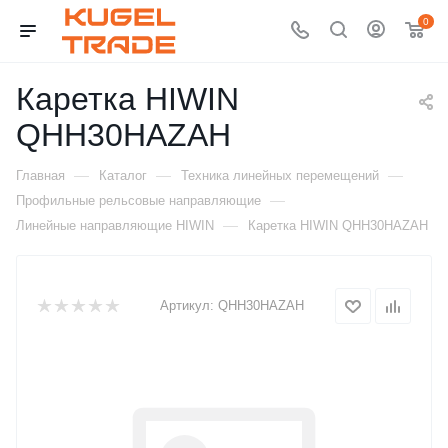
0
Каретка HIWIN
QHH30HAZAH
—
—
—
Главная
Каталог
Техника линейных перемещений
—
Профильные рельсовые направляющие
—
Линейные направляющие HIWIN
Каретка HIWIN QHH30HAZAH
Артикул:
QHH30HAZAH