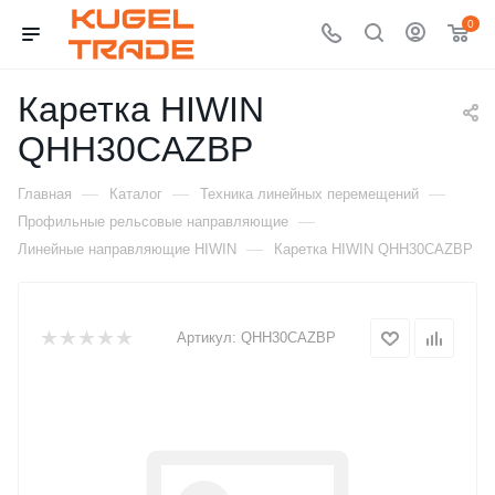
0
Каретка HIWIN
QHH30CAZBP
—
—
—
Главная
Каталог
Техника линейных перемещений
—
Профильные рельсовые направляющие
—
Линейные направляющие HIWIN
Каретка HIWIN QHH30CAZBP
Артикул:
QHH30CAZBP