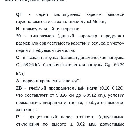
QH
- серия малошумных кареток высокой
грузопоъемности с технологией SynchMotion;
H
- прямоугольный тип каретки;
30
- типоразмер (данный параметр определяет
размерную совместимость каретки и рельса с учетом
серии и требуемой точности);
C
- высокая нагрузка (базовая динамическая нагрузка
C - 58,26 kN, базовая статическая нагрузка С
- 66,34
0
kN);
A
- вариант крепления "сверху";
ZB
- тяжёлый предварительный натяг (0,10~0,12C,
что составляет от 5,826 kN до 6,9912 kN), условия
применения: вибрации и толчки, требуется высокая
жесткость;
P
- прецизионный класс точности (допустимые
отклонения по высоте ± 0,02 мм, допустимые