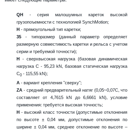
QH
- серия малошумных кареток высокой
грузопоъемности с технологией SynchMotion;
H
- прямоугольный тип каретки;
35
- типоразмер (данный параметр определяет
размерную совместимость каретки и рельса с учетом
серии и требуемой точности);
H
- сверхвысокая нагрузка (базовая динамическая
нагрузка C - 95,23 kN, базовая статическая нагрузка
С
- 115,55 kN);
0
A
- вариант крепления "сверху";
ZA
- средний предварительный натяг (0,05~0,07C, что
составляет от 4,7615 kN до 6,6661 kN), условие
применения: требуется высокая точность;
H
- высокий класс точности (допустимые отклонения
по высоте ± 0,04 мм, допустимые отклонения по
ширине ± 0,04 мм, среднее отклонение по высоте –