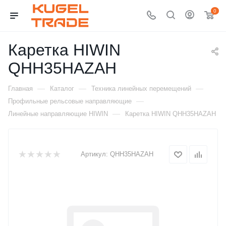
0
Каретка HIWIN
QHH35HAZAH
—
—
—
Главная
Каталог
Техника линейных перемещений
—
Профильные рельсовые направляющие
—
Линейные направляющие HIWIN
Каретка HIWIN QHH35HAZAH
Артикул:
QHH35HAZAH