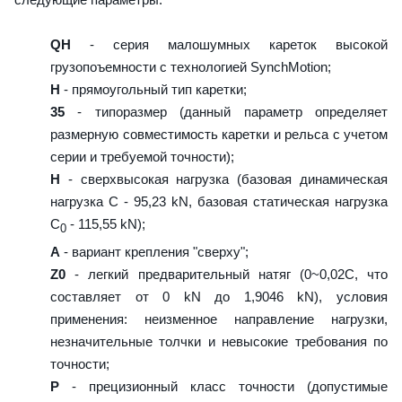
QH
- серия малошумных кареток высокой
грузопоъемности с технологией SynchMotion;
H
- прямоугольный тип каретки;
35
- типоразмер (данный параметр определяет
размерную совместимость каретки и рельса с учетом
серии и требуемой точности);
H
- сверхвысокая нагрузка (базовая динамическая
нагрузка C - 95,23 kN, базовая статическая нагрузка
С
- 115,55 kN);
0
A
- вариант крепления "сверху";
Z0
- легкий предварительный натяг (0~0,02C, что
составляет от 0 kN до 1,9046 kN), условия
применения: неизменное направление нагрузки,
незначительные толчки и невысокие требования по
точности;
P
- прецизионный класс точности (допустимые