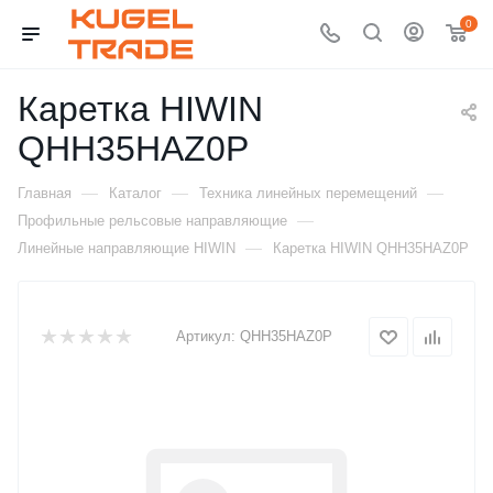
0
Каретка HIWIN
QHH35HAZ0P
—
—
—
Главная
Каталог
Техника линейных перемещений
—
Профильные рельсовые направляющие
—
Линейные направляющие HIWIN
Каретка HIWIN QHH35HAZ0P
Артикул:
QHH35HAZ0P