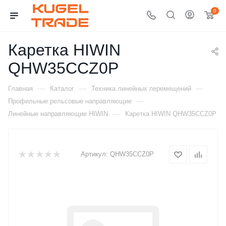
0
Каретка HIWIN
QHW35CCZ0P
—
—
—
Главная
Каталог
Техника линейных перемещений
—
Профильные рельсовые направляющие
—
Линейные направляющие HIWIN
Каретка HIWIN QHW35CCZ0P
Артикул:
QHW35CCZ0P