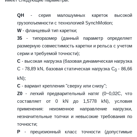
QH
- серия малошумных кареток высокой
грузопоъемности с технологией SynchMotion;
W
- фланцевый тип каретки;
35
- типоразмер (данный параметр определяет
размерную совместимость каретки и рельса с учетом
серии и требуемой точности);
C
- высокая нагрузка (базовая динамическая нагрузка
C - 78,89 kN, базовая статическая нагрузка С
- 86,66
0
kN);
C
- вариант крепления "сверху или снизу";
Z0
- легкий предварительный натяг (0~0,02C, что
составляет от 0 kN до 1,5778 kN), условия
применения: неизменное направление нагрузки,
незначительные толчки и невысокие требования по
точности;
P
- прецизионный класс точности (допустимые