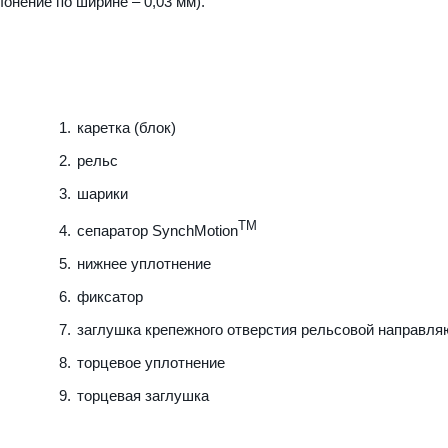
лонение по ширине – 0,03 мм).
каретка (блок)
рельс
шарики
TM
сепаратор SynchMotion
нижнее уплотнение
фиксатор
заглушка крепежного отверстия рельсовой направл
торцевое уплотнение
торцевая заглушка