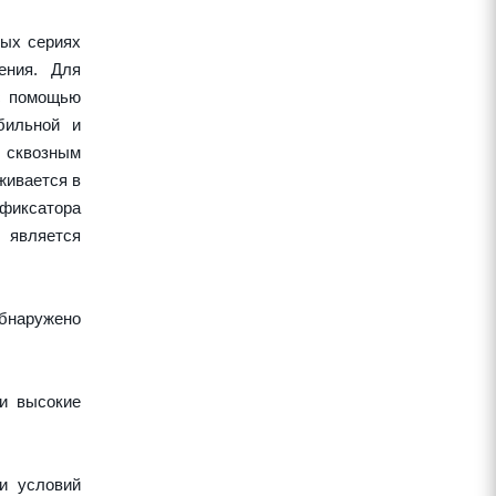
ных сериях
ения. Для
 с помощью
бильной и
 сквозным
живается в
 фиксатора
 является
обнаружено
 и высокие
и условий