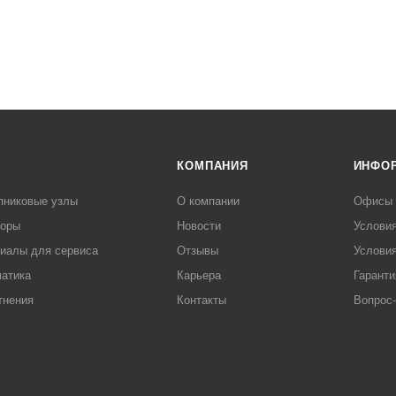
КОМПАНИЯ
ИНФО
пниковые узлы
О компании
Офисы
торы
Новости
Услови
иалы для сервиса
Отзывы
Условия
атика
Карьера
Гаранти
тнения
Контакты
Вопрос-