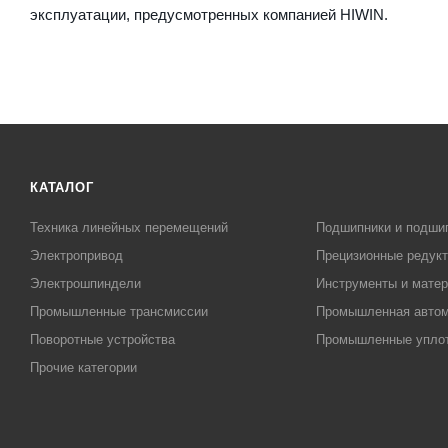
эксплуатации, предусмотренных компанией HIWIN.
КАТАЛОГ
Техника линейных перемещений
Подшипники и подши
Электропривод
Прецизионные редук
Электрошпиндели
Инструменты и матер
Промышленные трансмиссии
Промышленная автом
Поворотные устройства
Промышленные упло
Прочие категории