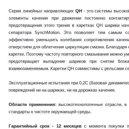
Серия линейных направляющих
QH
- это системы высокой
элементы качения при движении постоянно контакти
предотвращения этого трения в каретках QH шарики на
сепаратора SynchMotion. Это позволяет тем самым с
эффективно уменьшить колебания сопротивления качен
отверстием для облегчения циркуляции смазки. Благодаря
каретке. Поэтому частоту повторного смазывания можно у
предотвращает выпадение шариков при снятии блок
взаимозаменяемым. Каретки QH совместимы с рельсами се
Эксплуатационные испытания при 0,2C (базовая динамическ
повреждений ни на шариках, ни на дорожках качения.
Области применения:
высокотехнологичные отрасли, в 
стандарты к чистоте окружающей среды.
Гарантийный срок - 12 месяцев
с момента покупки п