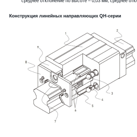
среднее отклонение по высоте – 0,03 мм, среднее отк
Конструкция линейных направляющих QН-серии