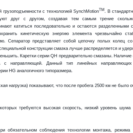
TM
 грузоподъемности с технологией SynchMotion
. В стандарт
руют друг с другом, создавая тем самым трение скольж
чинают катиться последовательно и остаются разделенными
охранить кинетическую энергию элемента чрезвычайно ста
ию. Сепаратор представляет собой цепочку полых колец со
 специальной конструкции смазка лучше распределяется и удер
меньшить. Каретки серии QH предварительно смазаны. Наличие
а с направляющей. Данный тип линейных направляющих
рии HG аналогичного типоразмера.
ая нагрузка) показывают, что после пробега 2500 км не было 
которых требуются высокая скорость, низкий уровень шума
ри обязательном соблюдения технологии монтажа, режима 