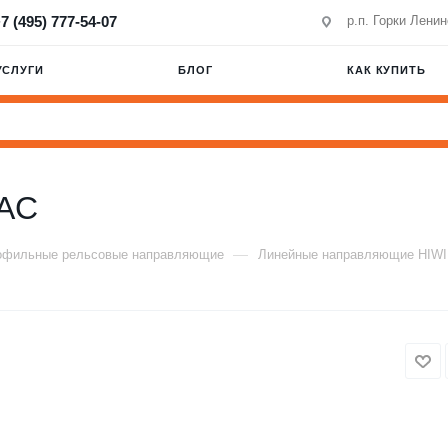
7 (495) 777-54-07
р.п. Горки Лени
УСЛУГИ
БЛОГ
КАК КУПИТЬ
AC
—
офильные рельсовые направляющие
Линейные направляющие HIW