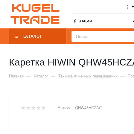
+
АКЦИИ
КАТАЛОГ
Каретка HIWIN QHW45HCZ
—
—
—
Главная
Каталог
Техника линейных перемещений
Пр
Артикул:
QHW45HCZAC