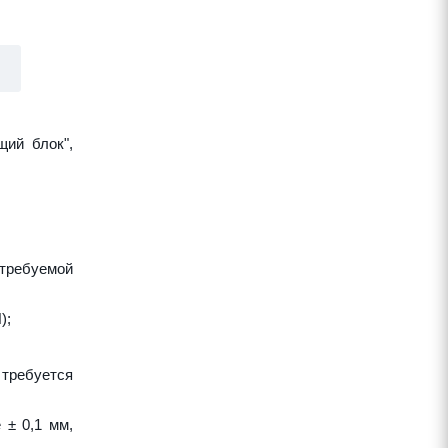
щий блок",
требуемой
);
 требуется
 ± 0,1 мм,