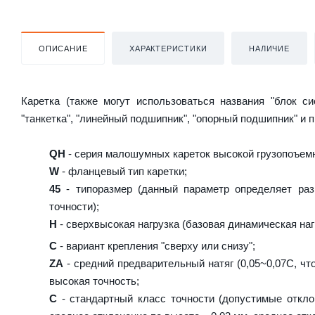
ОПИСАНИЕ
ХАРАКТЕРИСТИКИ
НАЛИЧИЕ
Каретка (также могут использоваться названия "блок с
"танкетка", "линейный подшипник", "опорный подшипник" и 
QH
- серия малошумных кареток высокой грузопоъемн
W
- фланцевый тип каретки;
45
- типоразмер (данный параметр определяет раз
точности);
H
- сверхвысокая нагрузка (базовая динамическая нагр
C
- вариант крепления "сверху или снизу";
ZA
- средний предварительный натяг (0,05~0,07C, что
высокая точность;
C
- стандартный класс точности (допустимые откло