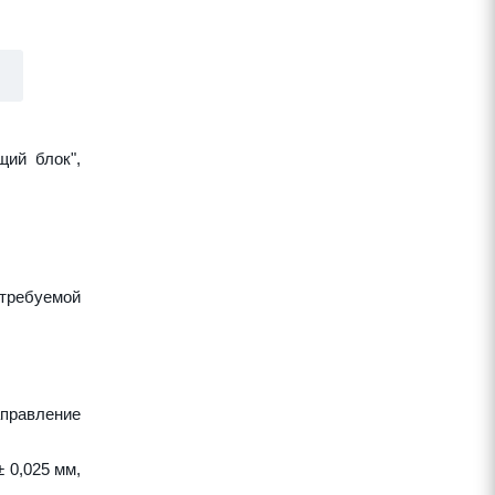
щий блок",
требуемой
аправление
 0,025 мм,