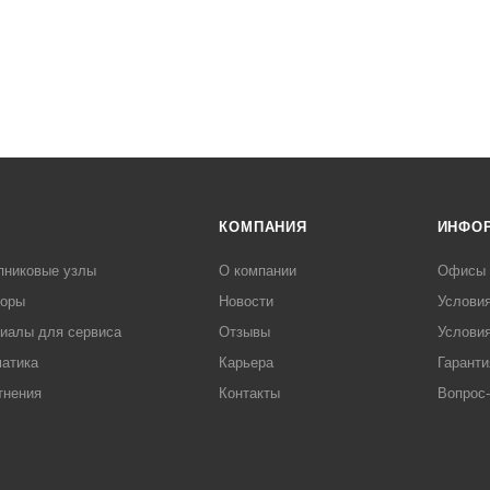
КОМПАНИЯ
ИНФО
пниковые узлы
О компании
Офисы
торы
Новости
Услови
иалы для сервиса
Отзывы
Условия
атика
Карьера
Гаранти
тнения
Контакты
Вопрос-