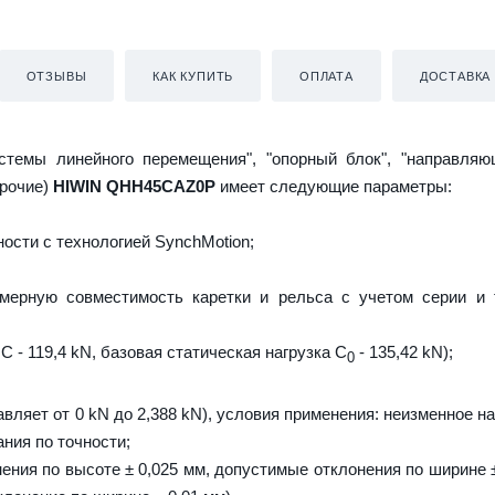
ОТЗЫВЫ
КАК КУПИТЬ
ОПЛАТА
ДОСТАВКА
истемы линейного перемещения", "опорный блок", "направляю
прочие)
HIWIN QHH45CAZ0P
имеет следующие параметры:
ости с технологией SynchMotion;
мерную совместимость каретки и рельса с учетом серии и 
C - 119,4 kN, базовая статическая нагрузка С
- 135,42 kN);
0
авляет от 0 kN до 2,388 kN), условия применения: неизменное н
ния по точности;
ения по высоте ± 0,025 мм, допустимые отклонения по ширине ±