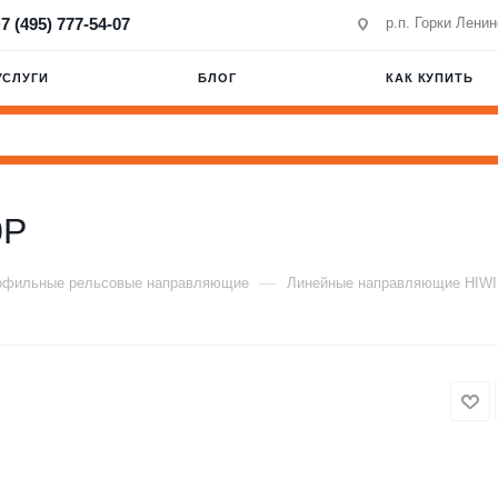
7 (495) 777-54-07
р.п. Горки Лени
УСЛУГИ
БЛОГ
КАК КУПИТЬ
0P
—
офильные рельсовые направляющие
Линейные направляющие HIW