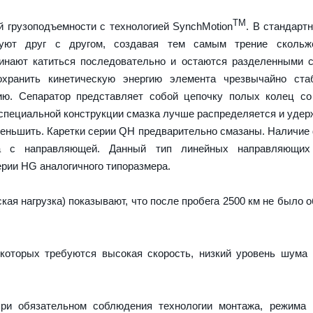
TM
 грузоподъемности с технологией SynchMotion
. В стандарт
руют друг с другом, создавая тем самым трение скольж
чинают катиться последовательно и остаются разделенными
охранить кинетическую энергию элемента чрезвычайно ста
ию. Сепаратор представляет собой цепочку полых колец со
 специальной конструкции смазка лучше распределяется и удер
меньшить. Каретки серии QH предварительно смазаны. Наличие
а с направляющей. Данный тип линейных направляющих
рии HG аналогичного типоразмера.
ая нагрузка) показывают, что после пробега 2500 км не было 
которых требуются высокая скорость, низкий уровень шума
ри обязательном соблюдения технологии монтажа, режима 