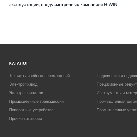
эксплуатации, предусмотренных компанией HIWIN.
КАТАЛОГ
Техника линейных перемещений
Подшипники и подши
Электропривод
Прецизионные редук
Электрошпиндели
Инструменты и матер
Промышленные трансмиссии
Промышленная автом
Поворотные устройства
Промышленные упло
Прочие категории