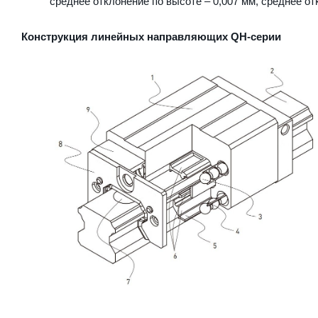
среднее отклонение по высоте – 0,007 мм, среднее от
Конструкция линейных направляющих QН-серии