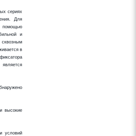
ных сериях
ения. Для
 с помощью
бильной и
 сквозным
живается в
 фиксатора
 является
обнаружено
 и высокие
и условий