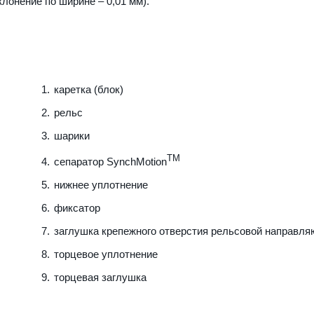
клонение по ширине – 0,01 мм).
каретка (блок)
рельс
шарики
TM
сепаратор SynchMotion
нижнее уплотнение
фиксатор
заглушка крепежного отверстия рельсовой направл
торцевое уплотнение
торцевая заглушка