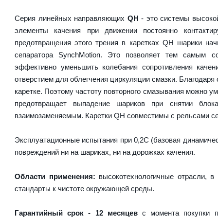
Серия линейных направляющих
QH
- это системы высокой
элементы качения при движении постоянно контакти
предотвращения этого трения в каретках QH шарики на
сепаратора SynchMotion. Это позволяет тем самым с
эффективно уменьшить колебания сопротивления качен
отверстием для облегчения циркуляции смазки. Благодаря
каретке. Поэтому частоту повторного смазывания можно у
предотвращает выпадение шариков при снятии блок
взаимозаменяемым. Каретки QH совместимы с рельсами се
Эксплуатационные испытания при 0,2C (базовая динамическ
повреждений ни на шариках, ни на дорожках качения.
Области применения:
высокотехнологичные отрасли, в 
стандарты к чистоте окружающей среды.
Гарантийный срок - 12 месяцев
с момента покупки п