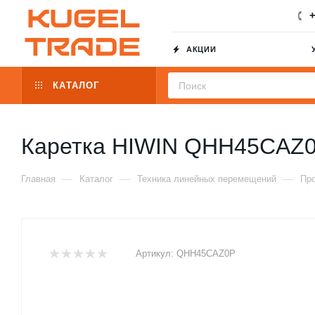
+
АКЦИИ
КАТАЛОГ
Каретка HIWIN QHH45CAZ
—
—
—
Главная
Каталог
Техника линейных перемещений
Пр
Артикул:
QHH45CAZ0P