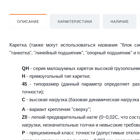
ОПИСАНИЕ
ХАРАКТЕРИСТИКИ
НАЛИЧИЕ
Каретка (также могут использоваться названия "блок с
"танкетка", "линейный подшипник", "опорный подшипник" и 
QH
- серия малошумных кареток высокой грузопоъемн
H
- прямоугольный тип каретки;
45
- типоразмер (данный параметр определяет раз
точности);
C
- высокая нагрузка (базовая динамическая нагрузка 
A
- вариант крепления "сверху";
Z0
- легкий предварительный натяг (0~0,02C, что сост
нагрузки, незначительные толчки и невысокие требова
P
- прецизионный класс точности (допустимые отклон