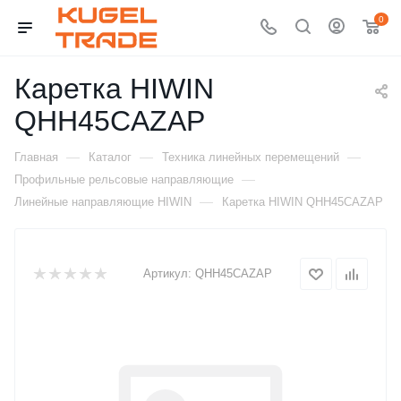
0
Каретка HIWIN
QHH45CAZAP
—
—
—
Главная
Каталог
Техника линейных перемещений
—
Профильные рельсовые направляющие
—
Линейные направляющие HIWIN
Каретка HIWIN QHH45CAZAP
Артикул:
QHH45CAZAP