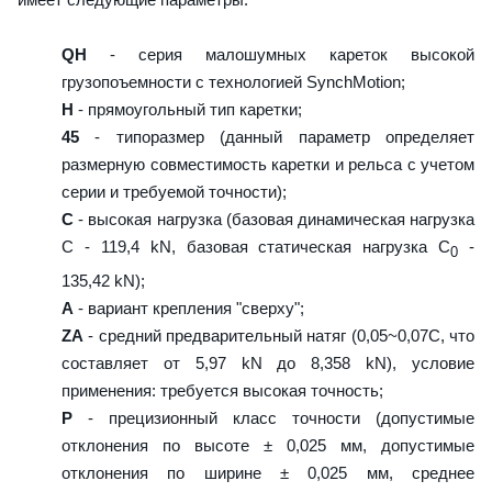
QH
- серия малошумных кареток высокой
грузопоъемности с технологией SynchMotion;
H
- прямоугольный тип каретки;
45
- типоразмер (данный параметр определяет
размерную совместимость каретки и рельса с учетом
серии и требуемой точности);
C
- высокая нагрузка (базовая динамическая нагрузка
C - 119,4 kN, базовая статическая нагрузка С
-
0
135,42 kN);
A
- вариант крепления "сверху";
ZA
- средний предварительный натяг (0,05~0,07C, что
составляет от 5,97 kN до 8,358 kN), условие
применения: требуется высокая точность;
P
- прецизионный класс точности (допустимые
отклонения по высоте ± 0,025 мм, допустимые
отклонения по ширине ± 0,025 мм, среднее