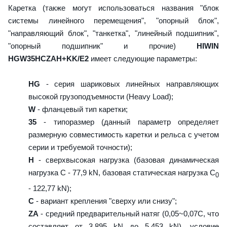
Каретка (также могут использоваться названия "блок
системы линейного перемещения", "опорный блок",
"направляющий блок", "танкетка", "линейный подшипник",
"опорный подшипник" и прочие)
HIWIN
HGW35HCZAH+KK/E2
имеет следующие параметры:
HG
- серия шариковых линейных направляющих
высокой грузоподъемности (Heavy Load);
W
- фланцевый тип каретки;
35
- типоразмер (данный параметр определяет
размерную совместимость каретки и рельса с учетом
серии и требуемой точности);
H
- сверхвысокая нагрузка (базовая динамическая
нагрузка C - 77,9 kN, базовая статическая нагрузка С
0
- 122,77 kN);
C
- вариант крепления "сверху или снизу";
ZA
- средний предварительный натяг (0,05~0,07C, что
составляет от 3,895 kN до 5,453 kN), условие