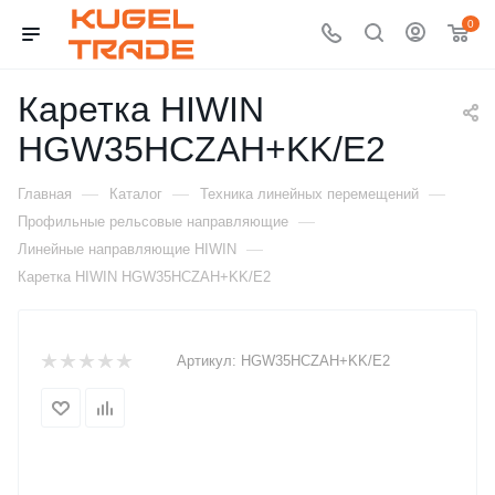
0
Каретка HIWIN
HGW35HCZAH+KK/E2
—
—
—
Главная
Каталог
Техника линейных перемещений
—
Профильные рельсовые направляющие
—
Линейные направляющие HIWIN
Каретка HIWIN HGW35HCZAH+KK/E2
Артикул:
HGW35HCZAH+KK/E2