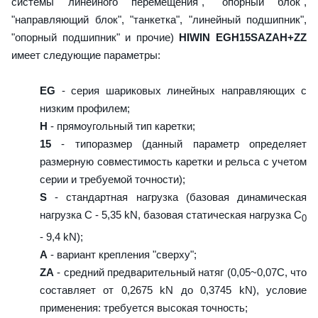
системы линейного перемещения", "опорный блок",
"направляющий блок", "танкетка", "линейный подшипник",
"опорный подшипник" и прочие)
HIWIN EGH15SAZAH+ZZ
имеет следующие параметры:
EG
- серия шариковых линейных направляющих с
низким профилем;
H
- прямоугольный тип каретки;
15
- типоразмер (данный параметр определяет
размерную совместимость каретки и рельса с учетом
серии и требуемой точности);
S
- стандартная нагрузка (базовая динамическая
нагрузка C - 5,35 kN, базовая статическая нагрузка С
0
- 9,4 kN);
A
- вариант крепления "сверху";
ZA
- средний предварительный натяг (0,05~0,07C, что
составляет от 0,2675 kN до 0,3745 kN), условие
применения: требуется высокая точность;