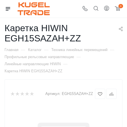
0
Каретка HIWIN
EGH15SAZAH+ZZ
—
—
—
Главная
Каталог
Техника линейных перемещений
—
Профильные рельсовые направляющие
—
Линейные направляющие HIWIN
Каретка HIWIN EGH15SAZAH+ZZ
Артикул:
EGH15SAZAH+ZZ