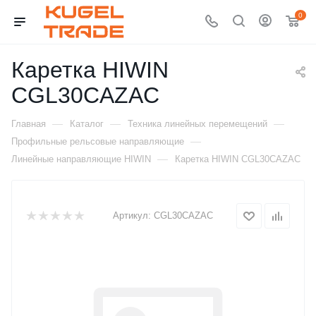
0
Каретка HIWIN
CGL30CAZAC
—
—
—
Главная
Каталог
Техника линейных перемещений
—
Профильные рельсовые направляющие
—
Линейные направляющие HIWIN
Каретка HIWIN CGL30CAZAC
Артикул:
CGL30CAZAC