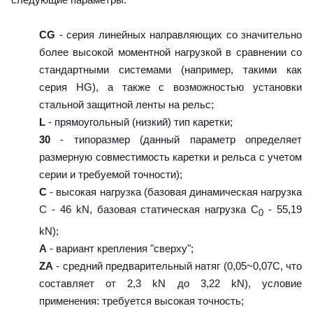
CG
- серия линейных направляющих со значительно
более высокой моментной нагрузкой в сравнении со
стандартными системами (например, такими как
серия HG), а также с возможностью установки
стальной защитной ленты на рельс;
L
- прямоугольный (низкий) тип каретки;
30
- типоразмер (данный параметр определяет
размерную совместимость каретки и рельса с учетом
серии и требуемой точности);
C
- высокая нагрузка (базовая динамическая нагрузка
C - 46 kN, базовая статическая нагрузка С
- 55,19
0
kN);
A
- вариант крепления "сверху";
ZA
- средний предварительный натяг (0,05~0,07C, что
составляет от 2,3 kN до 3,22 kN), условие
применения: требуется высокая точность;