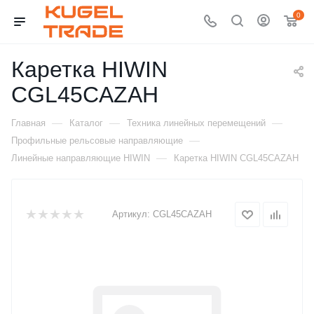
0
Каретка HIWIN
CGL45CAZAH
—
—
—
Главная
Каталог
Техника линейных перемещений
—
Профильные рельсовые направляющие
—
Линейные направляющие HIWIN
Каретка HIWIN CGL45CAZAH
Артикул:
CGL45CAZAH