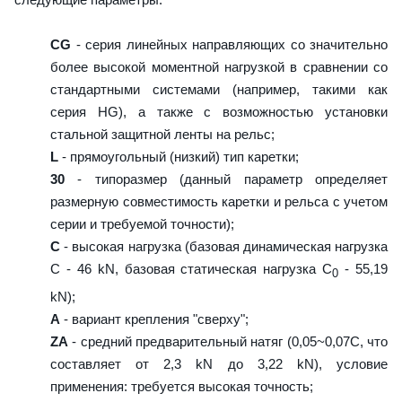
CG
- серия линейных направляющих со значительно
более высокой моментной нагрузкой в сравнении со
стандартными системами (например, такими как
серия HG), а также с возможностью установки
стальной защитной ленты на рельс;
L
- прямоугольный (низкий) тип каретки;
30
- типоразмер (данный параметр определяет
размерную совместимость каретки и рельса с учетом
серии и требуемой точности);
C
- высокая нагрузка (базовая динамическая нагрузка
C - 46 kN, базовая статическая нагрузка С
- 55,19
0
kN);
A
- вариант крепления "сверху";
ZA
- средний предварительный натяг (0,05~0,07C, что
составляет от 2,3 kN до 3,22 kN), условие
применения: требуется высокая точность;