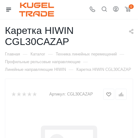
0
Каретка HIWIN
CGL30CAZAP
—
—
—
Главная
Каталог
Техника линейных перемещений
—
Профильные рельсовые направляющие
—
Линейные направляющие HIWIN
Каретка HIWIN CGL30CAZAP
Артикул:
CGL30CAZAP