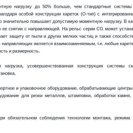
тную нагрузку до 50% больше, чем стандартные системы
агодаря особой конструкции кареток (О-тип) с интегрирован
о значительно повышает допустимую моментную нагрузку. В ка
и ее снятии с направляющей. На рельс серии CG может устан
ает защиту от пыли и других мелких частиц и также способст
х направляющих является взаимозаменяемым, т.е. любые карет
сть и размерность.
нагрузка, усовершенствованная конструкция системы см
ановка.
портное и упаковочное оборудование, обрабатывающие центры
дование для резки металлов, штамповки, обработки камня,
ри обязательном соблюдения технологии монтажа, режима 