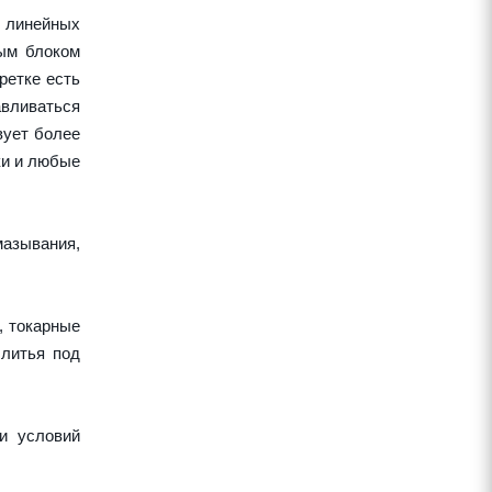
 линейных
ным блоком
ретке есть
авливаться
вует более
ки и любые
азывания,
, токарные
 литья под
и условий