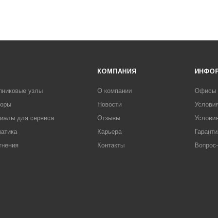
КОМПАНИЯ
ИНФО
пниковые узлы
О компании
Офисы
торы
Новости
Услови
иалы для сервиса
Отзывы
Условия
атика
Карьера
Гаранти
тнения
Контакты
Вопрос-