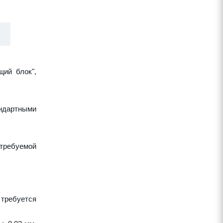
щий блок",
ндартными
требуемой
 требуется