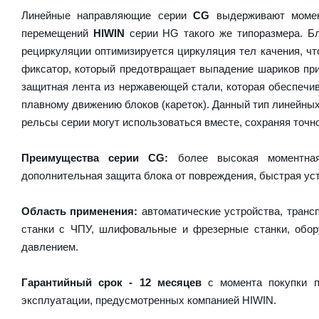
Линейные направляющие серии
CG
выдерживают момен
перемещений
HIWIN
серии HG такого же типоразмера. Бл
рециркуляции оптимизируется циркуляция тел качения, чт
фиксатор, который предотвращает выпадение шариков пр
защитная лента из нержавеющей стали, которая обеспечив
плавному движению блоков (кареток). Данный тип линейны
рельсы серии могут использоваться вместе, сохраняя точно
Преимущества серии CG:
более высокая моментная 
дополнительная защита блока от повреждения, быстрая уст
Область применения:
автоматические устройства, транс
станки с ЧПУ, шлифовальные и фрезерные станки, обору
давлением.
Гарантийный срок - 12 месяцев
с момента покупки п
эксплуатации, предусмотренных компанией HIWIN.