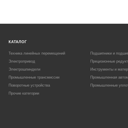
КАТАЛОГ
Техника линейных перемещений
Подшипники и подши
Электропривод
Прецизионные редук
Электрошпиндели
Инструменты и матер
Промышленные трансмиссии
Промышленная автом
Поворотные устройства
Промышленные упло
Прочие категории