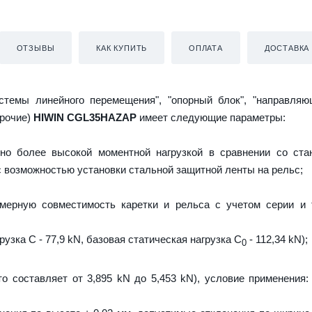
ОТЗЫВЫ
КАК КУПИТЬ
ОПЛАТА
ДОСТАВКА
истемы линейного перемещения", "опорный блок", "направляю
прочие)
HIWIN CGL35HAZAP
имеет следующие параметры:
но более высокой моментной нагрузкой в сравнении со ста
 с возможностью установки стальной защитной ленты на рельс;
мерную совместимость каретки и рельса с учетом серии и 
узка C - 77,9 kN, базовая статическая нагрузка С
- 112,34 kN);
0
то составляет от 3,895 kN до 5,453 kN), условие применения: