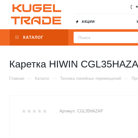
+
АКЦИИ
КАТАЛОГ
Каретка HIWIN CGL35HAZ
—
—
—
Главная
Каталог
Техника линейных перемещений
Пр
Артикул:
CGL35HAZAP