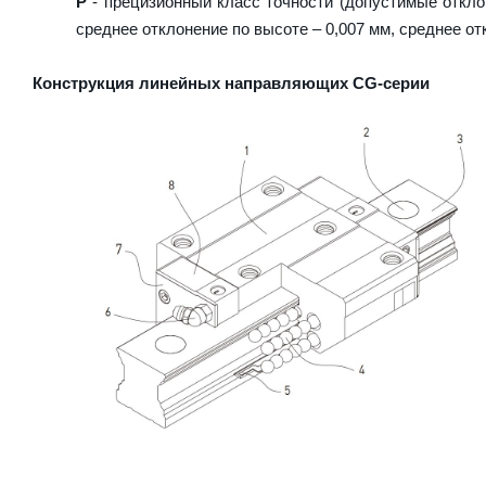
P
- прецизионный класс точности (допустимые отклон
среднее отклонение по высоте – 0,007 мм, среднее от
Конструкция линейных направляющих CG-серии