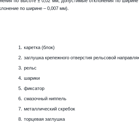
ения по высоте ± 0,02 мм, допустимые отклонения по ширине 
клонение по ширине – 0,007 мм).
каретка (блок)
заглушка крепежного отверстия рельсовой направл
рельс
шарики
фиксатор
смазочный ниппель
металлический скребок
торцевая заглушка