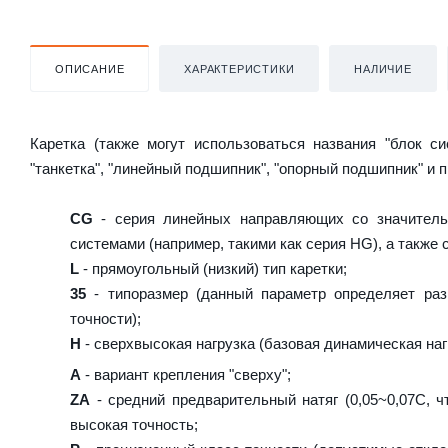
ОПИСАНИЕ
ХАРАКТЕРИСТИКИ
НАЛИЧИЕ
Каретка (также могут использоваться названия "блок с
"танкетка", "линейный подшипник", "опорный подшипник" и 
CG
- серия линейных направляющих со значитель
системами (например, такими как серия HG), а также
L
- прямоугольный (низкий) тип каретки;
35
- типоразмер (данный параметр определяет раз
точности);
H
- сверхвысокая нагрузка (базовая динамическая нагр
A
- вариант крепления "сверху";
ZA
- средний предварительный натяг (0,05~0,07C, ч
высокая точность;