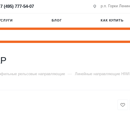
7 (495) 777-54-07
р.п. Горки Лени
УСЛУГИ
БЛОГ
КАК КУПИТЬ
AP
—
офильные рельсовые направляющие
Линейные направляющие HIW