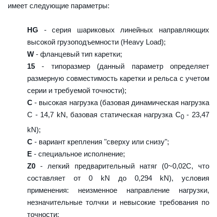
имеет следующие параметры:
HG
- серия шариковых линейных направляющих
высокой грузоподъемности (Heavy Load);
W
- фланцевый тип каретки;
15
- типоразмер (данный параметр определяет
размерную совместимость каретки и рельса с учетом
серии и требуемой точности);
C
- высокая нагрузка (базовая динамическая нагрузка
C - 14,7 kN, базовая статическая нагрузка С
- 23,47
0
kN);
C
- вариант крепления "сверху или снизу";
E
- специальное исполнение;
Z0
- легкий предварительный натяг (0~0,02C, что
составляет от 0 kN до 0,294 kN), условия
применения: неизменное направление нагрузки,
незначительные толчки и невысокие требования по
точности;