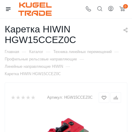
0
Каретка HIWIN
HGW15CCEZ0C
—
—
—
Главная
Каталог
Техника линейных перемещений
—
Профильные рельсовые направляющие
—
Линейные направляющие HIWIN
Каретка HIWIN HGW15CCEZ0C
Артикул:
HGW15CCEZ0C