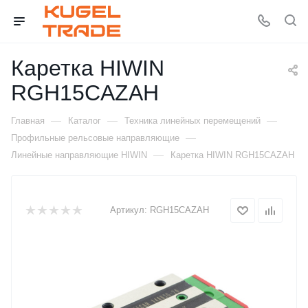
Каретка HIWIN
RGH15CAZAH
—
—
—
Главная
Каталог
Техника линейных перемещений
—
Профильные рельсовые направляющие
—
Линейные направляющие HIWIN
Каретка HIWIN RGH15CAZAH
Артикул:
RGH15CAZAH