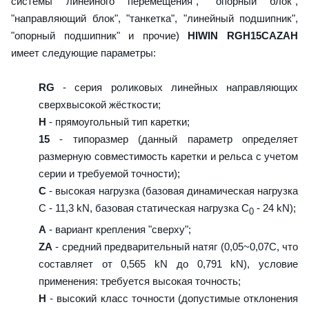
системы линейного перемещения", "опорный блок",
"направляющий блок", "танкетка", "линейный подшипник",
"опорный подшипник" и прочие)
HIWIN RGH15CAZAH
имеет следующие параметры:
RG
- серия роликовых линейных направляющих
сверхвысокой жёсткости;
H
- прямоугольный тип каретки;
15
- типоразмер (данный параметр определяет
размерную совместимость каретки и рельса с учетом
серии и требуемой точности);
C
- высокая нагрузка (базовая динамическая нагрузка
C - 11,3 kN, базовая статическая нагрузка С
- 24 kN);
0
A
- вариант крепления "сверху";
ZA
- средний предварительный натяг (0,05~0,07C, что
составляет от 0,565 kN до 0,791 kN), условие
применения: требуется высокая точность;
H
- высокий класс точности (допустимые отклонения