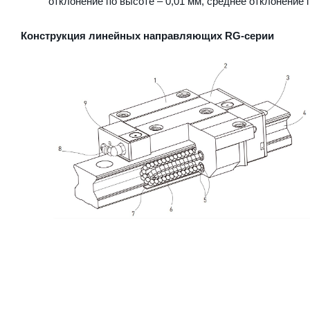
отклонение по высоте – 0,01 мм, среднее отклонение п
Конструкция линейных направляющих RG-серии