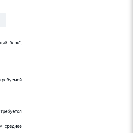
щий блок",
требуемой
 требуется
м, среднее