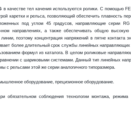
G
в качестве тел качения используются ролики. С помощью F
урой каретки и рельса, позволяющий обеспечить плавность пе
оложенных под углом 45 градусов, направляющие серии RG
ечном направлениях, а также обеспечивать общую высокую 
 линии, поэтому концентрация напряжений в пятне контакта з
ечивает более длительный срок службы линейных направляющих
ьзованием формул из каталога. В целом роликовые направля
сравнении с шариковыми системами. Данный тип линейных на
ы с рельсами этой же серии аналогичного типоразмера.
ышленное оборудование, прецизионное оборудование.
ри обязательном соблюдения технологии монтажа, режима 