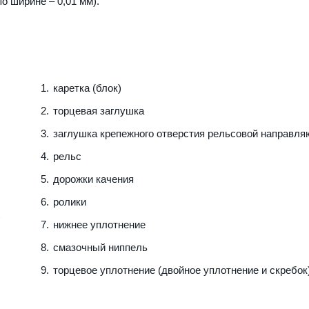
о ширине – 0,01 мм).
каретка (блок)
торцевая заглушка
заглушка крепежного отверстия рельсовой направл
рельс
дорожки качения
ролики
нижнее уплотнение
смазочный ниппель
торцевое уплотнение (двойное уплотнение и скребок