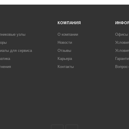
КОМПАНИЯ
ИНФО
пниковые узлы
О компании
Офисы
торы
Новости
Услови
иалы для сервиса
Отзывы
Условия
атика
Карьера
Гаранти
тнения
Контакты
Вопрос-