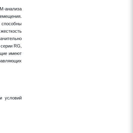
EM-анализа
ремещения.
 способны
жесткость
начительно
 серии RG,
ющие имеют
правляющих
и условий