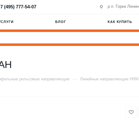
7 (495) 777-54-07
р.п. Горки Лени
УСЛУГИ
БЛОГ
КАК КУПИТЬ
AH
—
офильные рельсовые направляющие
Линейные направляющие HIW