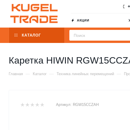
+
АКЦИИ
КАТАЛОГ
Каретка HIWIN RGW15CCZ
—
—
—
Главная
Каталог
Техника линейных перемещений
Пр
Артикул:
RGW15CCZAH